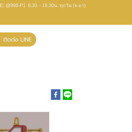
E: @998-P1 8.30. - 19.30น. ทุกวัน (จ-อา)
ติดต่อ LINE