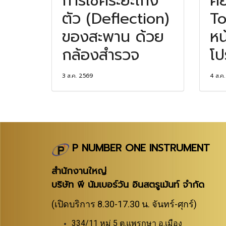
การเช็คระยะโก่ง
คี
ตัว (Deflection)
To
ของสะพาน ด้วย
หน
กล้องสำรวจ
โป
3 ส.ค. 2569
4 ส.ค
P NUMBER ONE INSTRUMENT
สำนักงานใหญ่
บริษัท พี นัมเบอร์วัน อินสตรูเม้นท์ จำกัด
(เปิดบริการ 8.30-17.30 น. จันทร์-ศุกร์)
334/11 หมู่ 5 ต.แพรกษา อ.เมือง