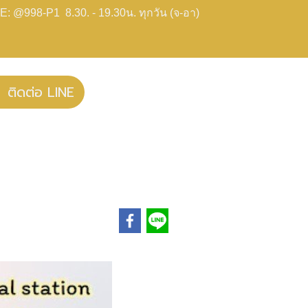
E: @998-P1 8.30. - 19.30น. ทุกวัน (จ-อา)
ติดต่อ LINE