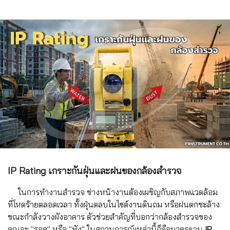
IP Rating เกราะกันฝุ่นและฝนของกล้องสำรวจ
ในการทำงานสำรวจ ช่างหน้างานต้องเผชิญกับสภาพแวดล้อม
ที่โหดร้ายตลอดเวลา ทั้งฝุ่นตลบในไซต์งานดินถม หรือฝนตกชะล้าง
ขณะกำลังวางผังอาคาร ตัวช่วยสำคัญที่บอกว่ากล้องสำรวจของ
คุณจะ "รอด" หรือ "พัง" ในสถานการณ์เหล่านี้ก็คือมาตรฐาน
IP