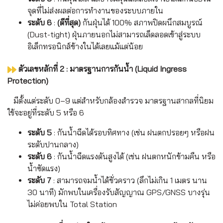
จุดที่ไม่ส่งผลต่อการทำงานของระบบภายใน
ระดับ 6
:
(ดีที่สุด)
กันฝุ่นได้ 100% สภาพปิดผนึกสมบูรณ์
(Dust-tight) ฝุ่นภายนอกไม่สามารถเล็ดลอดเข้าสู่ระบบ
อิเล็กทรอนิกส์ข้างในได้เลยแม้แต่น้อย
ตัวเลขหลักที่ 2 : มาตรฐานการกันน้ำ (Liquid Ingress
Protection)
มีตั้งแต่ระดับ 0–9 แต่สำหรับกล้องสำรวจ มาตรฐานสากลที่นิยม
ใช้จะอยู่ที่ระดับ 5 หรือ 6
ระดับ 5
: กันน้ำฉีดได้รอบทิศทาง (เช่น ฝนตกปรอยๆ หรือฝน
ระดับปานกลาง)
ระดับ 6
: กันน้ำฉีดแรงดันสูงได้ (เช่น ฝนตกหนักข้ามคืน หรือ
น้ำซัดแรง)
ระดับ 7
: สามารถจมน้ำได้ชั่วคราว (ลึกไม่เกิน 1 เมตร นาน
30 นาที) มักพบในเครื่องรับสัญญาณ GPS/GNSS บางรุ่น
ไม่ค่อยพบใน Total Station