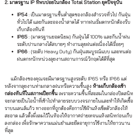
2. มาตรฐาน IP ที่พบบ่อยในกล้อง Total Station ยุคปัจจุบัน
IP54
: เป็นมาตรฐานขั้นต่ำสุดของกล้องสำรวจทั่วไป กันฝุ่น
ทั่วไปได้ และกันละอองน้ำสาดได้ หากฝนเริ่มตกหนักต้องรีบ
เก็บกล้องทันที
IP65
: (มาตรฐานยอดนิยม) กันฝุ่นได้ 100% และกันน้ำฝน
ระดับปานกลางได้สบายๆ ทำงานลุยฝนต่อเนื่องได้เรื่อยๆ
IP66
: (ระดับ Heavy Duty) กันฝุ่นสมบูรณ์แบบ และทนต่อ
ฝนตกหนักหน่วงลุยงานสถานการณ์วิกฤตได้ดีที่สุด
แม้กล้องของคุณจะมีมาตรฐานสูงระดับ IP65 หรือ IP66 แต่
หลังจากลุยงานท่ามกลางฝนหรือความชื้นสูง
ห้ามเก็บกล้องเข้า
กล่องทันทีในสภาพเปียกชื้น
เพราะความชื้นที่สะสมในกล่องปิดสนิท
จะกลายเป็นไอน้ำที่เข้าไปทำลายระบบวงจรภายในและทำให้เกิดเชื้อ
ราบนเลนส์แก้ว ทางออกที่ถูกต้องคือการใช้ผ้าแห้งเช็ดตัวกล้องให้
สะอาด แล้วตั้งผึ่งลมไว้ในห้องให้อากาศถ่ายเทจนแห้งสนิทก่อนเก็บ
ลงกล่อง เพื่อรักษาความแม่นยำและยืดอายุการใช้งานให้ยาวนาน
ที่สุด