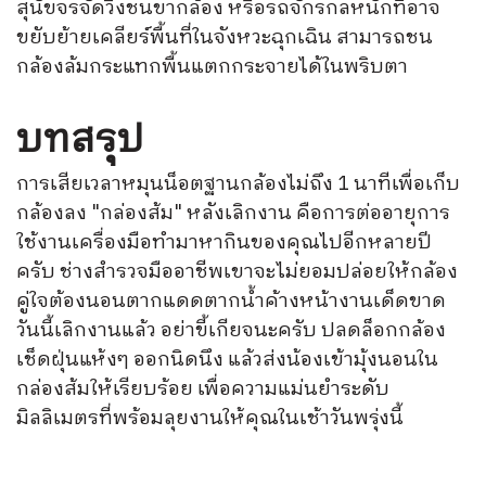
สุนัขจรจัดวิ่งชนขากล้อง หรือรถจักรกลหนักที่อาจ
ขยับย้ายเคลียร์พื้นที่ในจังหวะฉุกเฉิน สามารถชน
กล้องล้มกระแทกพื้นแตกกระจายได้ในพริบตา
บทสรุป
การเสียเวลาหมุนน็อตฐานกล้องไม่ถึง 1 นาทีเพื่อเก็บ
กล้องลง "กล่องส้ม" หลังเลิกงาน คือการต่ออายุการ
ใช้งานเครื่องมือทำมาหากินของคุณไปอีกหลายปี
ครับ ช่างสำรวจมืออาชีพเขาจะไม่ยอมปล่อยให้กล้อง
คู่ใจต้องนอนตากแดดตากน้ำค้างหน้างานเด็ดขาด
วันนี้เลิกงานแล้ว อย่าขี้เกียจนะครับ ปลดล็อกกล้อง
เช็ดฝุ่นแห้งๆ ออกนิดนึง แล้วส่งน้องเข้ามุ้งนอนใน
กล่องส้มให้เรียบร้อย เพื่อความแม่นยำระดับ
มิลลิเมตรที่พร้อมลุยงานให้คุณในเช้าวันพรุ่งนี้