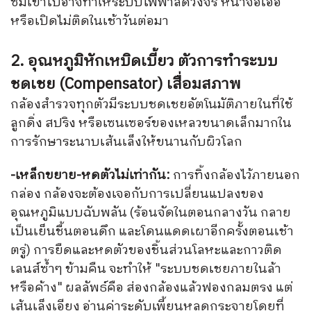
ซึมเข้าไปอาจทำให้ระบบไฟฟ้าลัดวงจร หน้าจอเอ๋อ
หรือเปิดไม่ติดในเช้าวันต่อมา
2. อุณหภูมิหักเหบิดเบี้ยว ตัวการทำระบบ
ชดเชย (Compensator) เสื่อมสภาพ
กล้องสำรวจทุกตัวมีระบบชดเชยอัตโนมัติภายในที่ใช้
ลูกดิ่ง สปริง หรือเซนเซอร์ของเหลวขนาดเล็กมากใน
การรักษาระนาบเส้นเล็งให้ขนานกับผิวโลก
-เหล็กขยาย-หดตัวไม่เท่ากัน:
การทิ้งกล้องไว้ภายนอก
กล่อง กล้องจะต้องเจอกับการเปลี่ยนแปลงของ
อุณหภูมิแบบฉับพลัน (ร้อนจัดในตอนกลางวัน กลาย
เป็นเย็นชื้นตอนดึก และโดนแดดเผาอีกครั้งตอนเช้า
ตรู่) การยืดและหดตัวของชิ้นส่วนโลหะและกาวติด
เลนส์ซ้ำๆ ข้ามคืน จะทำให้ "ระบบชดเชยภายในล้า
หรือค้าง" ผลลัพธ์คือ ส่องกล้องแล้วฟองกลมตรง แต่
เส้นเล็งเอียง อ่านค่าระดับเพี้ยนหลุดกระจายโดยที่