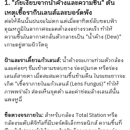
1. "ภัยเงียบจากน้ำค้างและความชื้น" ต้น
เหตุเชื้อรากินเลนส์และบอร์ดพัง
ต่อให้คืนนั้นฝนจะไม่ตก แต่เมื่ออาทิตย์ลับขอบฟ้า
อุณหภูมิในอากาศจะลดต่ำลงอย่างรวดเร็ว ทำให้
ความชื้นในอากาศกลั่นตัวกลายเป็น "น้ำค้าง (Dew)"
เกาะอยู่ตามผิววัตถุ
ฝ้าและราเคี้ยวแก้วเลนส์:
น้ำค้างจะเกาะท่วมตัวกล้อง
และค่อยๆ ซึมเข้าตามขอบยาง ร่องปุ่มกด หรือร่อง
เลนส์สายตา เมื่อสะสมความชื้นข้ามคืน ในระยะยาวจะ
เกิด "เชื้อราภายในแก้วเลนส์ (Lens Fungus)" ทำให้
ภาพพร่ามัว ส่องเห็นจุดดำ และค่าซ่อมล้างเลนส์นั้น
แพงหูฉี่
ช็อตวงจรภายใน:
สำหรับกล้อง Total Station หรือ
กล้องระดับดิจิทัลที่มีบอร์ดอิเล็กทรอนิกส์ ความชื้นที่