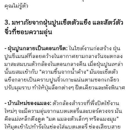
คุณไม่รู้ตัว
3. มหาภัยจากฝุ่นปูนเซ็ตตัวแข็ง และสัตว์ตัว
จิ๋วที่ชอบความอุ่น
- ฝุ่นปูนกลายเป็นคอนกรีต:
ในไซต์งานก่อสร้าง ฝุ่น
ปูนซีเมนต์ที่ลอยคว้างในอากาศยามกลางวันจะตกลง
มาสะสมบนตัวกล้องในตอนกลางคืน เมื่อฝุ่นปูนเหล่า
นั้นผสมเข้ากับ "ความชื้นจากน้ำค้าง" มันจะเซ็ตตัว
แข็งกลายเป็นคราบปูนจิ๋วเกาะแน่นตามซอกเกลียว
ปรับมุมราบ ทำให้ปุ่มล็อกต่างๆ ฝืดเคียวและพังพินาศ
- บ้านใหม่ของแมลง:
ตัวกล้องสำรวจที่พึ่งปิดใช้งาน
ใหม่ๆ จะมีความอุ่นจากแบตเตอรี่และบอร์ดวงจร มัน
คือแม่เหล็กดึงดูด "มด แมลงตัวเล็กๆ หรือแมงมุม"
ให้มุดเข้าไปทำรังในช่องใส่แบตเตอรี่ ช่องเสียบสาย