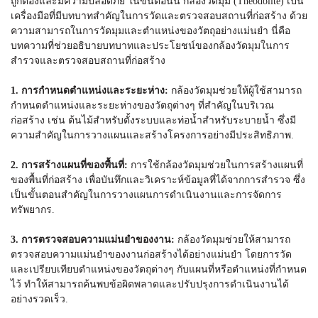
ถูกต้องและมีความปลอดภัย ในขั้นตอนนี้
กล้องวัดมุม (Theodolite)
เป็น
เครื่องมือที่มีบทบาทสำคัญในการวัดและตรวจสอบสถานที่ก่อสร้าง ด้วย
ความสามารถในการวัดมุมและตำแหน่งของวัตถุอย่างแม่นยำ นี่คือ
บทความที่ช่วยอธิบายบทบาทและประโยชน์ของ
กล้องวัดมุม
ในการ
สำรวจและตรวจสอบสถานที่ก่อสร้าง
1. การกำหนดตำแหน่งและระยะห่าง:
กล้องวัดมุม
ช่วยให้ผู้ใช้สามารถ
กำหนดตำแหน่งและระยะห่างของวัตถุต่างๆ ที่สำคัญในบริเวณ
ก่อสร้าง เช่น ต้นไม้สำหรับตั้งระบบและท่อน้ำสำหรับระบายน้ำ ซึ่งมี
ความสำคัญในการวางแผนและสร้างโครงการอย่างมีประสิทธิภาพ.
2. การสร้างแผนที่ของพื้นที่:
การใช้
กล้องวัดมุม
ช่วยในการสร้างแผนที่
ของพื้นที่ก่อสร้าง เพื่อบันทึกและวิเคราะห์ข้อมูลที่ได้จากการสำรวจ ซึ่ง
เป็นขั้นตอนสำคัญในการวางแผนการดำเนินงานและการจัดการ
ทรัพยากร.
3. การตรวจสอบความแม่นยำของงาน:
กล้องวัดมุม
ช่วยให้สามารถ
ตรวจสอบความแม่นยำของงานก่อสร้างได้อย่างแม่นยำ โดยการวัด
และเปรียบเทียบตำแหน่งของวัตถุต่างๆ กับแผนที่หรือตำแหน่งที่กำหนด
ไว้ ทำให้สามารถค้นพบข้อผิดพลาดและปรับปรุงการดำเนินงานได้
อย่างรวดเร็ว.