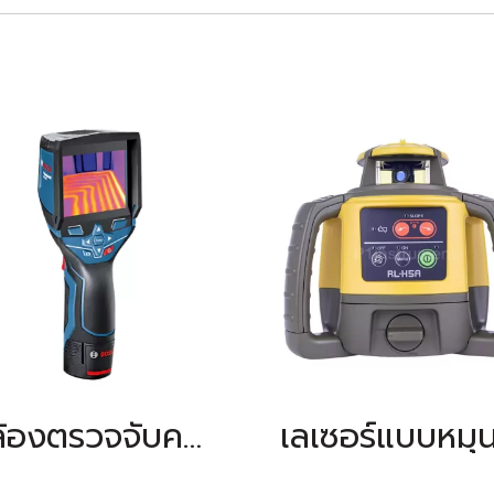
กล้องตรวจจับความร้อน BOSCH รุ่น GTC 400C