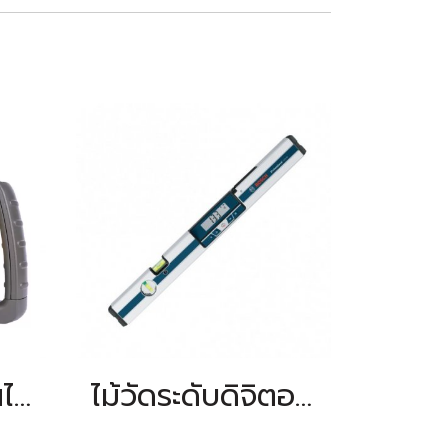
เลเซอร์แบบหมุนได้ TOPCON RL-H5A
ไม้วัดระดับดิจิตอล BOSCH รุ่น GIM 60