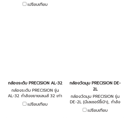
(Compensator), โครงสร้างกัน
Transfer) รูรับแสง 45มม,
เปรียบเทียบ
น้ำ(Water Proof)= IP54, ระยะ
กำลังขยาย 30X, โฟกัสขั้นต่ำ:
มองใกล้สุด > 0.3 m
1.5 ม, ถ่ายโอนข้อมูลผ่าน USB
ได้, การแสดงผลขั้นต่ำ 10" /5"
/1"
กล้องระดับ PRECISION AL-32
กล้องวัดมุม PRECISION DE-
2L
กล้องระดับ PRECISION รุ่น
AL-32 กําลังขยายเลนส์ 32 เท่า
กล้องวัดมุม PRECISION รุ่น
, ระบบอัตโนมัติ
DE-2L (มีเลเซอร์ชี้เป้า), กําลัง
เปรียบเทียบ
(Compensator) , โครงสร้าง
ขยายของเลนส์ 30 เท่า, แสดง
เปรียบเทียบ
กันน้ำ(Water Proof)= IP54 ,
ผลตัวเลขดิจิตอล 2 หน้า, มี
ระยะมองใกล้สุด > 0.4 m
เลเซอร์ส่องหมุด, ความละเอียด
2 ฟิลิดา