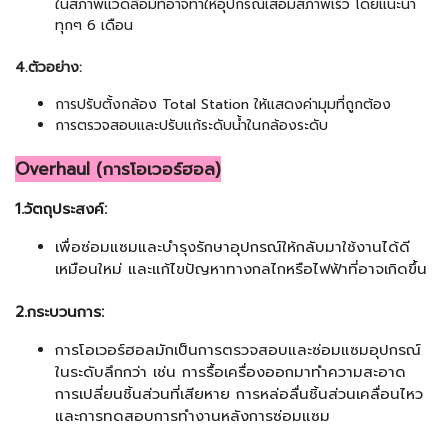
ในสภาพแวดล้อมที่อาจทำให้อุปกรณ์เสื่อมสภาพเร็ว โดยแนะนำ
ทุกๆ 6 เดือน
4.ตัวอย่าง:
การปรับตั้งกล้อง Total Station ให้แสดงค่ามุมที่ถูกต้อง
การตรวจสอบและปรับแก้ระดับน้ำใน
กล้องระดับ
Overhaul (การโอเวอร์ฮอล)
1.วัตถุประสงค์:
เพื่อซ่อมแซมและบำรุงรักษาอุปกรณ์ให้กลับมาใช้งานได้ดี
เหมือนใหม่ และแก้ไขปัญหาทางกลไกหรือไฟฟ้าที่อาจเกิดขึ้น
2.กระบวนการ:
การโอเวอร์ฮอลมักเป็นการตรวจสอบและซ่อมแซมอุปกรณ์
ในระดับลึกกว่า เช่น การรื้อเครื่องออกมาทำความสะอาด
การเปลี่ยนชิ้นส่วนที่เสียหาย การหล่อลื่นชิ้นส่วนเคลื่อนไหว
และการทดสอบการทำงานหลังการซ่อมแซม