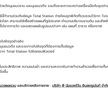
วยวัดมุมแนวราบ และมุมแนวดิ่ง รวมถึงระยะทางระหว่างเครื่องมือกับจุดต่างๆ บ
นี้ทำงานร่วมกับข้อมูล Total Station ถ่ายโอนจุดพิกัดที่รวบรวมไว้จาก T
ผิวโลก สามารถใช้เพื่อสร้างแผนที่ภูมิประเทศ คำนวณปริมาณงานดิน และสำห
ได้จากการวัด และแสดงผลในรูปแบบต่างๆ เช่น แผนที่ ตาราง หรือกราฟ
็งไปยังจุดอ้างอิง
มุมแนวดิ่ง และระยะทางไปยังจุดที่ต้องการเก็บข้อมูล
) จาก Total Station ไปยังคอมพิวเตอร์
ิ่มประสิทธิภาพ ความแม่นยำ และความสะดวกในการทำงานสำรวจเพื่อการเก็บราย
่งขึ้น
ะมวลผลรวม
และบริการหลังการขาย :
บริษัท พี นัมเบอร์วัน อินสตรูเม้นท์ จำก