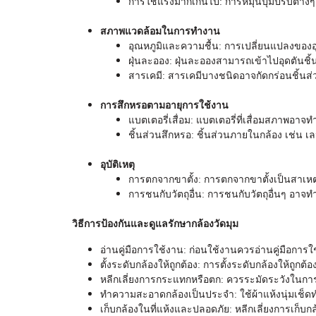
การใช้แรงมากเกินไป: การหมุนปุ่มปรับต่าง
สภาพแวดล้อมในการทำงาน
อุณหภูมิและความชื้น: การเปลี่ยนแปลงของ
ฝุ่นละออง: ฝุ่นละอองสามารถเข้าไปอุดตันชิ
สารเคมี: สารเคมีบางชนิดอาจกัดกร่อนชิ้นส่
การสึกหรอตามอายุการใช้งาน
แบตเตอรี่เสื่อม: แบตเตอรี่ที่เสื่อมสภาพอาจ
ชิ้นส่วนสึกหรอ: ชิ้นส่วนภายในกล้อง เช่น 
อุบัติเหตุ
การตกจากขาตั้ง: การตกจากขาตั้งเป็นสาเหตุ
การชนกับวัตถุอื่น: การชนกับวัตถุอื่นๆ อาจท
วิธีการป้องกันและดูแลรักษา
กล้องวัดมุม
อ่านคู่มือการใช้งาน: ก่อนใช้งานควรอ่านคู่มือกา
ตั้งระดับกล้องให้ถูกต้อง: การตั้งระดับกล้องให้ถูกต้อง
หลีกเลี่ยงการกระแทกหรือตก: ควรระมัดระวังในการเ
ทำความสะอาดกล้องเป็นประจำ: ใช้ผ้าแห้งนุ่มเช็
เก็บกล้องในที่แห้งและปลอดภัย: หลีกเลี่ยงการเก็บกล้