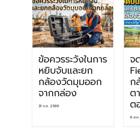
ข้อควรระวังในการ
จด
หยิบจับและยก
Fi
กล้องวัดมุมออก
กล
จากกล่อง
ตา
ต
31 ก.ค. 2569
6 ส.ค