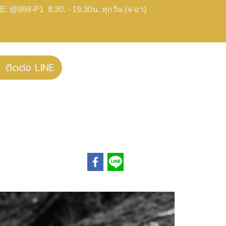
E: @998-P1 8.30. - 19.30น. ทุกวัน (จ-อา)
ติดต่อ LINE