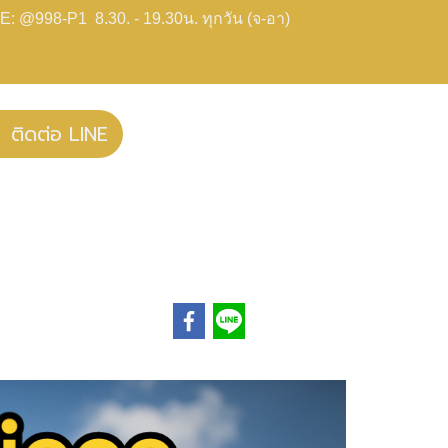
E: @998-P1 8.30. - 19.30น. ทุกวัน (จ-อา)
ติดต่อ LINE