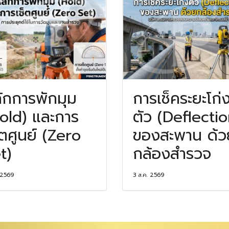
ักการพักมุม
การเช็คระยะโก่
old) และการ
ตัว (Deflectio
็ตศูนย์ (Zero
ของสะพาน ด้ว
t)
กล้องสำรวจ
 2569
3 ส.ค. 2569