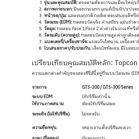
รุ่นและคุณสมบัติ:
ตรงตามต้องการและมีอะไหล่/บริ
สภาพภายนอก:
มีรอยกระแทก เลนส์เป็นฝ้า/รา/รอย 
หน้าจอ/ปุ่ม:
แสดงผลปกติ กดติด ตอบสนองดีหรือไ
วัดระยะ (EDM):
ทดสอบวัดจริง ค่าเสถียร แม่นยำตา
วัดมุม:
ทดสอบ Face 1/Face 2 ค่าต่างในเกณฑ์หรือ
วัดระดับ (ความสูง):
ทดสอบวัดความสูง ค่าถูกต้องต
แบตเตอรี่/เครื่องชาร์จ:
แบตเก็บไฟนาน เครื่องชาร์
ใบเสนอราคา/รับประกัน:
เงื่อนไขชัดเจน มีใบสอบเท
เปรียบเทียบคุณสมบัติหลัก: Topcon ซ
ความแตกต่างสำคัญของสองซีรีส์นี้อยู่ที่ระบบวัดระยะ (ED
รายการ
GTS-200 / GTS-300 Series
ระบบ EDM
ใช้ปริซึมเท่านั้น
ใช้งานภาคสนาม
ต้องใช้ปริซึมเสมอ
ระยะยิง (ไม่ใช้ปริซึม)
ไม่รองรับ
ความยืดหยุ่น
เหมาะงานตั้งปริซึมสะดวก
ราคา (มือสอง)
มักจะถูกกว่า