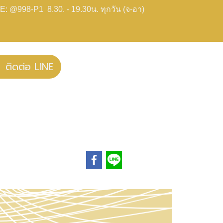
E: @998-P1 8.30. - 19.30น. ทุกวัน (จ-อา)
ติดต่อ LINE