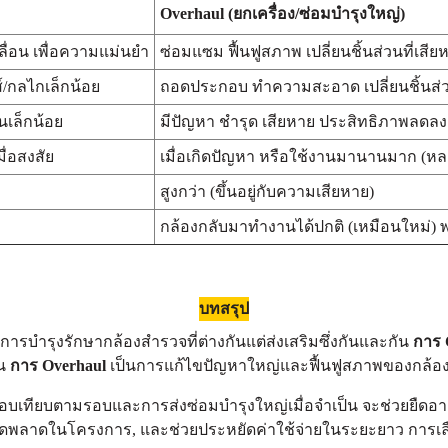
Overhaul (ยกเครื่อง/ซ่อมบำรุงใหญ่)
่อน เพื่อความแม่นยำ
ซ่อมแซม ฟื้นฟูสภาพ เปลี่ยนชิ้นส่วนที่เสี
์/กลไกเล็กน้อย
ถอดประกอบ ทำความสะอาด เปลี่ยนชิ้นส
นเล็กน้อย
มีปัญหา ชำรุด เสียหาย ประสิทธิภาพลดลง
มื่อสงสัย
เมื่อเกิดปัญหา หรือใช้งานมานานมาก (หล
สูงกว่า (ขึ้นอยู่กับความเสียหาย)
กล้องกลับมาทำงานได้ปกติ (เหมือนใหม่)
บทสรุป
การบำรุงรักษากล้องสำรวจที่ต่างกันแต่ส่งเสริมซึ่งกันและกัน
การ 
วน
การ Overhaul
เป็นการแก้ไขปัญหาใหญ่และฟื้นฟูสภาพของกล้องเ
อบเทียบตามรอบและการส่งซ่อมบำรุงใหญ่เมื่อจำเป็น จะช่วยยืดอ
พลาดในโครงการ, และช่วยประหยัดค่าใช้จ่ายในระยะยาว การเลือ