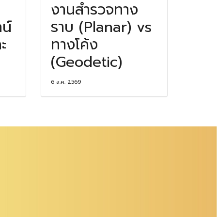
งานสำรวจทาง
น์
ราบ (Planar) vs
ะ
ทางโค้ง
(Geodetic)
6 ส.ค. 2569