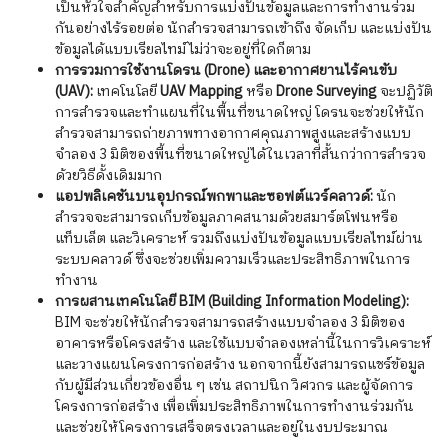
เป็นหัวใจสำคัญสำหรับการแบ่งปันข้อมูลและการทำงานร่วม
กันอย่างไร้รอยต่อ นักสำรวจสามารถเข้าถึง จัดเก็บ และแบ่งปัน
ข้อมูลได้แบบเรียลไทม์ ไม่ว่าจะอยู่ที่ใดก็ตาม
การรวมการใช้งานโดรน (Drone) และอากาศยานไร้คนขับ
(UAV):
เทคโนโลยี
UAV Mapping
หรือ
Drone Surveying
จะปฏิวัติ
การสำรวจและทำแผนที่ในพื้นที่ขนาดใหญ่ โดรนจะช่วยให้นัก
สำรวจสามารถถ่ายภาพทางอากาศคุณภาพสูงและสร้างแบบ
จำลอง 3 มิติของพื้นที่ขนาดใหญ่ได้ในเวลาที่สั้นกว่าการสำรวจ
ด้วยวิธีดั้งเดิมมาก
แอปพลิเคชันบนอุปกรณ์พกพาและซอฟต์แวร์คลาวด์:
นัก
สำรวจจะสามารถเก็บข้อมูลภาคสนามด้วยสมาร์ตโฟนหรือ
แท็บเล็ต และวิเคราะห์ รวมถึงแบ่งปันข้อมูลแบบเรียลไทม์ผ่าน
ระบบคลาวด์ ซึ่งจะช่วยเพิ่มความเร็วและประสิทธิภาพในการ
ทำงาน
การผสานเทคโนโลยี BIM (Building Information Modeling):
BIM จะช่วยให้นักสำรวจสามารถสร้างแบบจำลอง 3 มิติของ
อาคารหรือโครงสร้าง และใช้แบบจำลองเหล่านี้ในการวิเคราะห์
และวางแผนโครงการก่อสร้าง นอกจากนี้ยังสามารถแชร์ข้อมูล
กับผู้มีส่วนเกี่ยวข้องอื่น ๆ เช่น สถาปนิก วิศวกร และผู้จัดการ
โครงการก่อสร้าง เพื่อเพิ่มประสิทธิภาพในการทำงานร่วมกัน
และช่วยให้โครงการเสร็จตรงเวลาและอยู่ในงบประมาณ