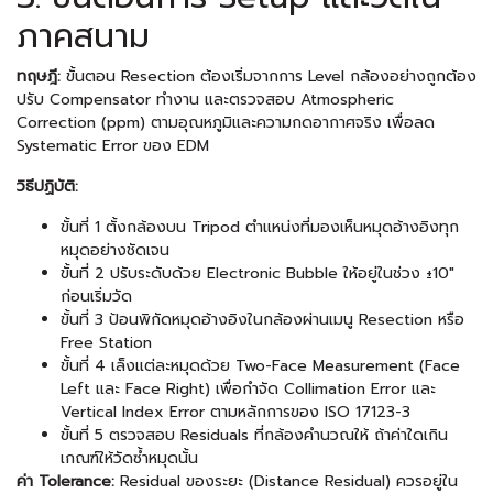
ภาคสนาม
ทฤษฎี:
ขั้นตอน Resection ต้องเริ่มจากการ Level กล้องอย่างถูกต้อง
ปรับ Compensator ทำงาน และตรวจสอบ Atmospheric
Correction (ppm) ตามอุณหภูมิและความกดอากาศจริง เพื่อลด
Systematic Error ของ EDM
วิธีปฏิบัติ:
ขั้นที่ 1 ตั้งกล้องบน Tripod ตำแหน่งที่มองเห็นหมุดอ้างอิงทุก
หมุดอย่างชัดเจน
ขั้นที่ 2 ปรับระดับด้วย Electronic Bubble ให้อยู่ในช่วง ±10″
ก่อนเริ่มวัด
ขั้นที่ 3 ป้อนพิกัดหมุดอ้างอิงในกล้องผ่านเมนู Resection หรือ
Free Station
ขั้นที่ 4 เล็งแต่ละหมุดด้วย Two-Face Measurement (Face
Left และ Face Right) เพื่อกำจัด Collimation Error และ
Vertical Index Error ตามหลักการของ ISO 17123-3
ขั้นที่ 5 ตรวจสอบ Residuals ที่กล้องคำนวณให้ ถ้าค่าใดเกิน
เกณฑ์ให้วัดซ้ำหมุดนั้น
ค่า Tolerance:
Residual ของระยะ (Distance Residual) ควรอยู่ใน