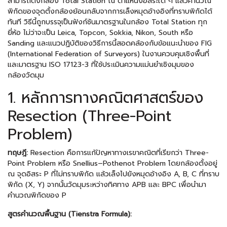
สามารถตั้งกล้อง Total Station ณ ตำแหน่งอิสระใด ๆ แล้วคำนวณ
พิกัดของจุดตั้งกล้องย้อนกลับจากการเล็งหมุดอ้างอิงที่ทราบพิกัดได้
ทันที วิธีนี้ถูกบรรจุเป็นฟังก์ชันมาตรฐานในกล้อง Total Station ทุก
ยี่ห้อ ไม่ว่าจะเป็น Leica, Topcon, Sokkia, Nikon, South หรือ
Sanding และแนวปฏิบัติของวิธีการนี้สอดคล้องกับข้อแนะนำของ FIG
(International Federation of Surveyors) ในงานควบคุมเชิงพื้นที่
และมาตรฐาน ISO 17123-3 ที่ใช้ประเมินความแม่นยำเชิงมุมของ
กล้องวัดมุม
1. หลักการทางคณิตศาสตร์ของ
Resection (Three-Point
Problem)
ทฤษฎี:
Resection คือการแก้ปัญหาทางเรขาคณิตที่เรียกว่า Three-
Point Problem หรือ Snellius–Pothenot Problem โดยกล้องตั้งอยู่
ณ จุดอิสระ P ที่ไม่ทราบพิกัด แล้วเล็งไปยังหมุดอ้างอิง A, B, C ที่ทราบ
พิกัด (X, Y) จากนั้นวัดมุมระหว่างทิศทาง APB และ BPC เพื่อนำมา
คำนวณพิกัดของ P
สูตรคำนวณพื้นฐาน (Tienstra Formula):