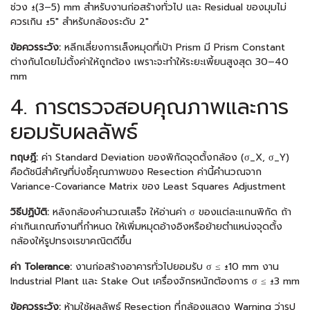
ช่วง ±(3–5) mm สำหรับงานก่อสร้างทั่วไป และ Residual ของมุมไม่
ควรเกิน ±5″ สำหรับกล้องระดับ 2″
ข้อควรระวัง:
หลีกเลี่ยงการเล็งหมุดที่เป้า Prism มี Prism Constant
ต่างกันโดยไม่ตั้งค่าให้ถูกต้อง เพราะจะทำให้ระยะเพี้ยนสูงสุด 30–40
mm
4. การตรวจสอบคุณภาพและการ
ยอมรับผลลัพธ์
ทฤษฎี:
ค่า Standard Deviation ของพิกัดจุดตั้งกล้อง (σ_X, σ_Y)
คือดัชนีสำคัญที่บ่งชี้คุณภาพของ Resection ค่านี้คำนวณจาก
Variance-Covariance Matrix ของ Least Squares Adjustment
วิธีปฏิบัติ:
หลังกล้องคำนวณเสร็จ ให้อ่านค่า σ ของแต่ละแกนพิกัด ถ้า
ค่าเกินเกณฑ์งานที่กำหนด ให้เพิ่มหมุดอ้างอิงหรือย้ายตำแหน่งจุดตั้ง
กล้องให้รูปทรงเรขาคณิตดีขึ้น
ค่า Tolerance:
งานก่อสร้างอาคารทั่วไปยอมรับ σ ≤ ±10 mm งาน
Industrial Plant และ Stake Out เครื่องจักรหนักต้องการ σ ≤ ±3 mm
ข้อควรระวัง:
ห้ามใช้ผลลัพธ์ Resection ที่กล้องแสดง Warning ว่ารูป