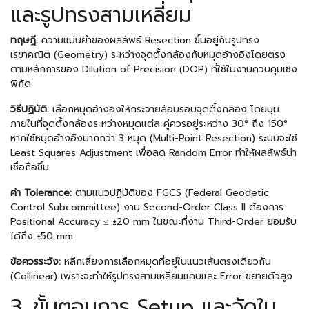
และรูปทรงสามเหลี่ยม
ทฤษฎี:
ความแม่นยำของผลลัพธ์ Resection ขึ้นอยู่กับรูปทรง
เรขาคณิต (Geometry) ระหว่างจุดตั้งกล้องกับหมุดอ้างอิงโดยตรง
ตามหลักการของ Dilution of Precision (DOP) ที่ใช้ในงานควบคุมเชิง
พิกัด
วิธีปฏิบัติ:
เลือกหมุดอ้างอิงให้กระจายล้อมรอบจุดตั้งกล้อง โดยมุม
ภายในที่จุดตั้งกล้องระหว่างหมุดแต่ละคู่ควรอยู่ระหว่าง 30° ถึง 150°
หากใช้หมุดอ้างอิงมากกว่า 3 หมุด (Multi-Point Resection) ระบบจะใช้
Least Squares Adjustment เพื่อลด Random Error ทำให้ผลลัพธ์น่า
เชื่อถือขึ้น
ค่า Tolerance:
ตามแนวปฏิบัติของ FGCS (Federal Geodetic
Control Subcommittee) งาน Second-Order Class II ต้องการ
Positional Accuracy ≤ ±20 mm ในขณะที่งาน Third-Order ยอมรับ
ได้ถึง ±50 mm
ข้อควรระวัง:
หลีกเลี่ยงการเลือกหมุดที่อยู่ในแนวเส้นตรงเดียวกัน
(Collinear) เพราะจะทำให้รูปทรงสามเหลี่ยมแคบและ Error ขยายตัวสูง
3. ขั้นตอนการ Setup และวัดใน