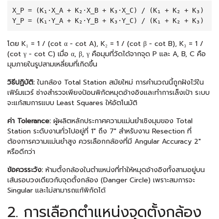
X_P = (K₁·X_A + K₂·X_B + K₃·X_C) / (K₁ + K₂ + K₃)
Y_P = (K₁·Y_A + K₂·Y_B + K₃·Y_C) / (K₁ + K₂ + K₃)
โดย K₁ = 1 / (cot α − cot A), K₂ = 1 / (cot β − cot B), K₃ = 1 /
(cot γ − cot C) เมื่อ α, β, γ คือมุมที่วัดได้จากจุด P และ A, B, C คือ
มุมภายในรูปสามเหลี่ยมที่เกิดขึ้น
วิธีปฏิบัติ:
ในกล้อง Total Station สมัยใหม่ การคำนวณนี้ถูกฝังไว้ใน
เฟิร์มแวร์ ช่างสำรวจเพียงป้อนพิกัดหมุดอ้างอิงและทำการเล็งเป้า ระบบ
จะแก้สมการแบบ Least Squares ให้อัตโนมัติ
ค่า Tolerance:
ผู้ผลิตหลักประกาศความแม่นยำเชิงมุมของ Total
Station ระดับงานทั่วไปอยู่ที่ 1″ ถึง 7″ สำหรับงาน Resection ที่
ต้องการความแม่นยำสูง ควรเลือกกล้องที่มี Angular Accuracy 2″
หรือดีกว่า
ข้อควรระวัง:
ห้ามตั้งกล้องในตำแหน่งที่ทำให้หมุดอ้างอิงทั้งสามอยู่บน
เส้นรอบวงเดียวกับจุดตั้งกล้อง (Danger Circle) เพราะสมการจะ
Singular และไม่สามารถแก้พิกัดได้
2. การเลือกตำแหน่งจุดตั้งกล้อง