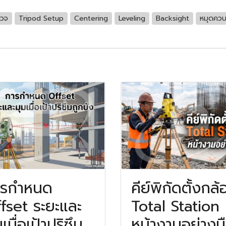
รวจ
Tripod Setup
Centering
Leveling
Backsight
หมุดควบ
ารกำหนด
คีย์พิกัดตั้งกล้
fset ระยะและ
Total Station
มเมื่อเป้าปริซึม
หน้างานอย่างม