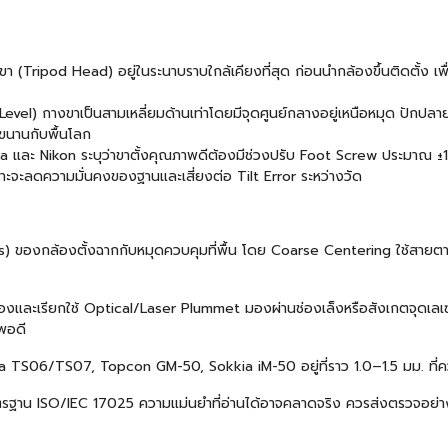
า (Tripod Head) อยู่ในระนาบราบใกล้เคียงที่สุด ก่อนนำกล้องขึ้นติดตั้ง เ
ye-Level) กางขาเป็นสามเหลี่ยมด้านเท่าโดยมีจุดศูนย์กลางอยู่เหนือหมุด ปักปล
ขนานกับพื้นโลก
ia และ Nikon ระบุว่าขาตั้งคุณภาพดีต้องมีช่วงปรับ Foot Screw ประมาณ ±10
ราะจะลดความมั่นคงของฐานและเสี่ยงต่อ Tilt Error ระหว่างวัด
is) ของกล้องตั้งฉากกับหมุดควบคุมที่พื้น โดย Coarse Centering ใช้สายต
รื่องและเรียกใช้ Optical/Laser Plummet มองผ่านช่องเล็งหรือสังเกตจุดเลเซ
ดพอดี
TS06/TS07, Topcon GM-50, Sokkia iM-50 อยู่ที่ราว 1.0–1.5 มม. ที่ควา
รฐาน ISO/IEC 17025 ความแม่นยำที่อ่านได้อาจคลาดจริง ควรส่งตรวจอย่าง