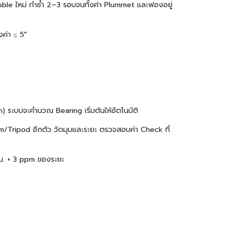
Bubble ใหม่ ทำซ้ำ 2–3 รอบจนทั้งค่า Plummet และฟองอยู่
ค่า ≤ 5″
h) ระบบจะคำนวณ Bearing เริ่มต้นให้อัตโนมัติ
rism/Tripod อีกตัว วัดมุมและระยะ ตรวจสอบค่า Check ที่
มม. + 3 ppm ของระยะ