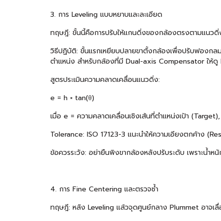
3. การ Leveling แบบหยาบและละเอียด
ทฤษฎี: ขั้นนี้คือการปรับให้แกนดิ่งของกล้องตรงตามแนวด
วิธีปฏิบัติ: ขั้นแรกเหยียบปลายขาตั้งกล้องเพื่อปรับฟอง
ตำแหน่ง สำหรับกล้องที่มี Dual-axis Compensator ให้ดู
สูตรประเมินความคลาดเคลื่อนแนวดิ่ง:
e = h × tan(θ)
เมื่อ e = ความคลาดเคลื่อนเชิงเส้นที่ตำแหน่งเป้า (Target
Tolerance: ISO 17123-3 แนะนำให้ความเอียงตกค้าง (Resi
ข้อควรระวัง: อย่ายืนพิงขากล้องหลังปรับระดับ เพราะน้ำหน
4. การ Fine Centering และตรวจซ้ำ
ทฤษฎี: หลัง Leveling แล้วจุดศูนย์กลาง Plummet อาจเลื่