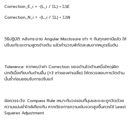
Correction_E_i = −(L_i / ΣL) × ΣΔE
Correction_N_i = −(L_i / ΣL) × ΣΔN
วิธีปฏิบัติ: หลังกระจาย Angular Misclosure เท่า ๆ กันทุกสถานีแล้ว ให้
ปรับแก้ระยะตามสูตรข้างต้น แล้วคำนวณพิกัดสะสมจากหมุดเริ่มต้น
Tolerance: หากพบว่าค่า Correction ของด้านใดด้านหนึ่งใหญ่ผิด
ปกติเมื่อเทียบกับด้านอื่น (>3 เท่าของค่าเฉลี่ย) ให้ตรวจสอบการวัดด้าน
นั้นซ้ำก่อนยอมรับการปรับแก้
ข้อควรระวัง: Compass Rule เหมาะกับวงรอบที่มุมและระยะถูกวัดด้วย
ความแม่นยำใกล้เคียงกัน หากต้องการความเข้มงวดสูงขึ้นควรใช้ Least
Squares Adjustment