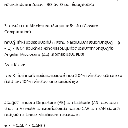
ผลิตหลักประกาศในช่วง −30 ถึง 0 มม. ขึ้นอยู่กับยี่ห้อ
3. การคำนวณ Misclosure เชิงมุมและเชิงเส้น (Closure
Computation)
ทฤษฎี: สำหรับวงรอบปิดที่มี n สถานี ผลรวมมุมภายในตามทฤษฎี = (n
− 2) × 180° ส่วนต่างระหว่างผลรวมมุมที่วัดได้กับค่าทางทฤษฎีคือ
Angular Misclosure (Δα) เกณฑ์ยอมรับนิยมใช้
Δα ≤ K × √n
โดย K คือค่าคงที่ตามชั้นความแม่นยำ เช่น 30"√n สำหรับงานวิศวกรรม
ทั่วไป และ 10"√n สำหรับงานความแม่นยำสูง
วิธีปฏิบัติ: คำนวณ Departure (ΔE) และ Latitude (ΔN) ของแต่ละ
ด้านจาก Azimuth และระยะที่ปรับแล้ว ผลรวม ΣΔE และ ΣΔN ต้องเข้า
ใกล้ศูนย์ ค่า Linear Misclosure คำนวณจาก
e = √((ΣΔE)² + (ΣΔN)²)