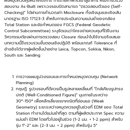
ผังหมุดควบคุมหน้าโครงการ การถ่ายค่าพิกัดเข้าสู่อาคาร หรือการตรวจ
สอบงาน As-Built เพราะวงรอบปิดสามารถ "ตรวจสอบตัวเอง (Self-
Checking)" ได้ผ่านการคำนวณค่า Misclosure ทั้งเชิงมุมและเชิงเส้น
มาตรฐาน ISO 17123-3 สำหรับการประเมินความแม่นยำของกล้อง
Total Station และข้อกำหนดของ FGCS (Federal Geodetic
Control Subcommittee) ระบุชัดเจนว่าโครงข่ายควบคุมที่ใช้ในงาน
วิศวกรรมต้องผ่านการตรวจสอบ Closure ก่อนนำไปใช้งานจริงเสมอ
บทความนี้จึงรวบรวมขั้นตอนเชิงปฏิบัติ พร้อมเกณฑ์ Tolerance ที่
อ้างอิงได้จากผู้ผลิตชั้นนำอย่าง Leica, Topcon, Sokkia, Nikon,
South และ Sanding
การวางแผนรูปวงรอบและการกำหนดหมุดควบคุม (Network
Planning)
ทฤษฎี: รูปวงรอบที่ดีควรเป็นรูปหลายเหลี่ยมที่ "ใกล้เคียงรูปทรง
ปกติ (Well-Conditioned Figure)" มุมภายในระหว่าง
30°-150° เพื่อหลีกเลี่ยงเรขาคณิตที่อ่อนแอ (Weak
Geometry) ระยะระหว่างหมุดควรอยู่ในช่วงที่ EDM ของ Total
Station ทำงานได้แม่นยำที่สุด ตามที่ผู้ผลิตประกาศ Spec ความ
แม่นยำ EDM โดยทั่วไปอยู่ในช่วง (1-2 มม. + 1-2 ppm) สำหรับ
รุ่น 1"-2" และ (2-3 มม. + 2 ppm) สำหรับรุ่น 5"