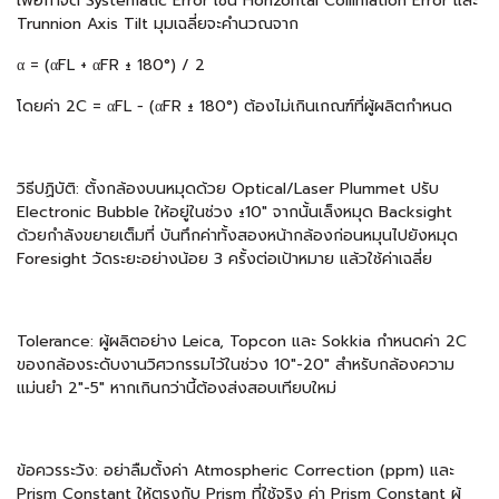
เพื่อกำจัด Systematic Error เช่น Horizontal Collimation Error และ
Trunnion Axis Tilt มุมเฉลี่ยจะคำนวณจาก
α = (αFL + αFR ± 180°) / 2
โดยค่า 2C = αFL − (αFR ± 180°) ต้องไม่เกินเกณฑ์ที่ผู้ผลิตกำหนด
วิธีปฏิบัติ: ตั้งกล้องบนหมุดด้วย Optical/Laser Plummet ปรับ
Electronic Bubble ให้อยู่ในช่วง ±10" จากนั้นเล็งหมุด Backsight
ด้วยกำลังขยายเต็มที่ บันทึกค่าทั้งสองหน้ากล้องก่อนหมุนไปยังหมุด
Foresight วัดระยะอย่างน้อย 3 ครั้งต่อเป้าหมาย แล้วใช้ค่าเฉลี่ย
Tolerance: ผู้ผลิตอย่าง Leica, Topcon และ Sokkia กำหนดค่า 2C
ของกล้องระดับงานวิศวกรรมไว้ในช่วง 10"-20" สำหรับกล้องความ
แม่นยำ 2"-5" หากเกินกว่านี้ต้องส่งสอบเทียบใหม่
ข้อควรระวัง: อย่าลืมตั้งค่า Atmospheric Correction (ppm) และ
Prism Constant ให้ตรงกับ Prism ที่ใช้จริง ค่า Prism Constant ผู้