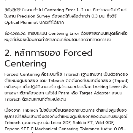
วิธีปฏิบัติ:
ในงานทั่วไป Centering Error 1–2 มม. ถือว่ายอมรับได้ แต่
ในงาน Precision Survey ต้องลดให้เหลือต่ำกว่า 0.3 มม. ซึ่งวิธี
Optical Plummet ปกติทำได้ยาก
ข้อควรระวัง:
การประเมิน Centering Error ด้วยสายตาบนหมุดเล็กหรือ
หมุดที่มีรอยเปื้อนอาจทำให้คลาดเคลื่อนได้มากกว่าที่คาดการณ์
2. หลักการของ Forced
Centering
Forced Centering คือระบบที่ใช้ Tribrach (ฐานสามขา) เป็นตัวอ้างอิง
ตำแหน่งศูนย์กล้อง โดย Tribrach ติดตั้งคงที่บนขาตั้งกล้อง (Tripod)
เหนือหมุด เมื่อปฏิบัติงานเสร็จ ผู้สำรวจจะปลดล็อก Locking Lever เพื่อ
ยกเฉพาะตัวกล้องออก แล้วใส่ Prism หรือ Target Adapter ลงบน
Tribrach ตัวเดิมแทนที่ตำแหน่งเดิม
เนื่องจาก Tribrach ไม่ขยับเขยื้อนตลอดกระบวนการ ตำแหน่งศูนย์ของ
อุปกรณ์ที่สลับเข้ามาจึงตรงกับตำแหน่งศูนย์ของกล้องเดิมแทบสมบูรณ์
Tribrach คุณภาพสูง เช่น Leica GDF, Sokkia FT, Wild GDF,
Topcon STT มี Mechanical Centering Tolerance ในช่วง 0.05–