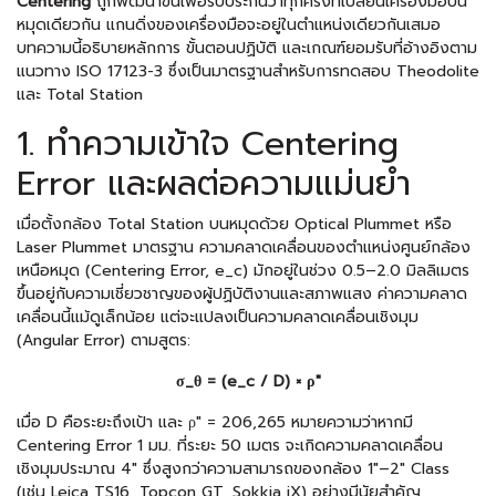
Centering
ถูกพัฒนาขึ้นเพื่อรับประกันว่าทุกครั้งที่เปลี่ยนเครื่องมือบน
หมุดเดียวกัน แกนดิ่งของเครื่องมือจะอยู่ในตำแหน่งเดียวกันเสมอ
บทความนี้อธิบายหลักการ ขั้นตอนปฏิบัติ และเกณฑ์ยอมรับที่อ้างอิงตาม
แนวทาง ISO 17123-3 ซึ่งเป็นมาตรฐานสำหรับการทดสอบ Theodolite
และ Total Station
1. ทำความเข้าใจ Centering
Error และผลต่อความแม่นยำ
เมื่อตั้งกล้อง Total Station บนหมุดด้วย Optical Plummet หรือ
Laser Plummet มาตรฐาน ความคลาดเคลื่อนของตำแหน่งศูนย์กล้อง
เหนือหมุด (Centering Error, e_c) มักอยู่ในช่วง 0.5–2.0 มิลลิเมตร
ขึ้นอยู่กับความเชี่ยวชาญของผู้ปฏิบัติงานและสภาพแสง ค่าความคลาด
เคลื่อนนี้แม้ดูเล็กน้อย แต่จะแปลงเป็นความคลาดเคลื่อนเชิงมุม
(Angular Error) ตามสูตร:
σ_θ = (e_c / D) × ρ″
เมื่อ D คือระยะถึงเป้า และ ρ″ = 206,265 หมายความว่าหากมี
Centering Error 1 มม. ที่ระยะ 50 เมตร จะเกิดความคลาดเคลื่อน
เชิงมุมประมาณ 4″ ซึ่งสูงกว่าความสามารถของกล้อง 1″–2″ Class
(เช่น Leica TS16, Topcon GT, Sokkia iX) อย่างมีนัยสำคัญ