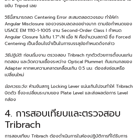
ขยับ Tripod เลย
วิธีนี้สามารถลด Centering Error สะสมตลอดวงรอบ ทำให้ค่า
Angular Misclosure ของวงรอบลดลงอย่างมาก ตามข้อกำหนดของ
USACE EM 1110-1-1005 งาน Second-Order Class I กำหนด
Angular Closure ไม่เกิน 1.7″√N เมื่อ N คือจำนวนสถานี ซึ่ง Forced
Centering เป็นเงื่อนไขจำเป็นในการบรรลุข้อกำหนดดังกล่าว
วิธีปฏิบัติ:
ก่อนเริ่มงาน ตรวจสอบ Tribrach ทุกตัวด้วยการตั้งบนแท่น
ทดสอบ และวัดความเยื้องระหว่าง Optical Plummet กับแกนกลของ
Adapter หากพบความคลาดเคลื่อนเกิน 0.5 มม. ต้องส่งซ่อมหรือ
เปลี่ยนใหม่
ข้อควรระวัง:
ห้ามขันสกรู Locking Lever แน่นเกินไปจนทำให้ Tribrach
บิดตัว ซึ่งจะเปลี่ยนระนาบของ Plate Level และส่งผลต่อการ Level
กล้อง
4. การสอบเทียบและตรวจสอบ
Tribrach
การสอบเทียบ Tribrach ต้องดำเนินการในห้องปฏิบัติการที่ได้รับการ