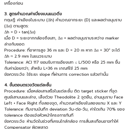
เครื่องก่อน
3. สูตรคำนวณค่าเบี่ยงเบนแนวดิ่ง
ทฤษฎี: ค่าเอียงในระนาบ (Δh) คำนวณจากระยะ (D) และผลต่างมุมราบ
(Δα) ตามสูตร:
Δh = D × tan(Δα)
เมื่อ D = ระยะจากกล้องถึงเสา, Δα = ผลต่างมุมราบระหว่าง marker
ล่างกับยอด
Procedure: ที่อาคารสูง 36 m และ D = 20 m หาก Δα = 30″ จะได้
Δh ≈ 2.9 mm ในแนวระนาบ
Tolerance: ACI 117 ยอมรับการเอียงเสา ≤ L/500 หรือ 25 mm ขึ้น
กับค่าน้อยกว่า; สำหรับ L=36 m เกณฑ์ใช้ 25 mm
ข้อควรระวัง: ใช้ระยะ slope ที่ผ่านการ correction แล้วเท่านั้น
4. ขั้นตอนตรวจวัดแต่ละชั้น
Procedure: เมื่อหล่อเสาเสร็จในแต่ละชั้น ติด target sticker ที่จุด
ศูนย์เสาบนและล่าง, เล็งด้วย Theodolite 2 จุดยืน, อ่านมุมราบ Face
Left + Face Right ทั้งสองจุด, คำนวณค่าเอียงในสองแกน X และ Y
Tolerance: ทีมงานบันทึก deviation วัน-ต่อ-วัน, ค่าใดเกิน 70% ของ
tolerance ต้องแจ้งหัวหน้าโครงการทันที
ข้อควรระวัง: ห้ามวัดในช่วงที่เครนใกล้กล้อง การสั่นสะเทือนอาจทำให้
Compensator ผิดพลาด