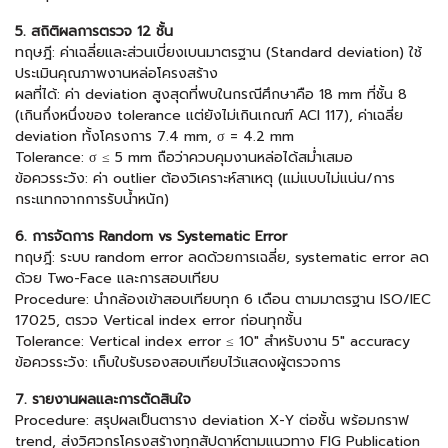
5. สถิติผลการตรวจ 12 ชั้น
ทฤษฎี: ค่าเฉลี่ยและส่วนเบี่ยงเบนมาตรฐาน (Standard deviation) ใช้
ประเมินคุณภาพงานหล่อโครงสร้าง
ผลที่ได้: ค่า deviation สูงสุดที่พบในกรณีศึกษาคือ 18 mm ที่ชั้น 8
(เกินกึ่งหนึ่งของ tolerance แต่ยังไม่เกินเกณฑ์ ACI 117), ค่าเฉลี่ย
deviation ทั้งโครงการ 7.4 mm, σ = 4.2 mm
Tolerance: σ ≤ 5 mm ถือว่าควบคุมงานหล่อได้สม่ำเสมอ
ข้อควรระวัง: ค่า outlier ต้องวิเคราะห์สาเหตุ (แม่แบบไม่แน่น/การ
กระแทกจากการรับน้ำหนัก)
6. การจัดการ Random vs Systematic Error
ทฤษฎี: ระบบ random error ลดด้วยการเฉลี่ย, systematic error ลด
ด้วย Two-Face และการสอบเทียบ
Procedure: นำกล้องเข้าสอบเทียบทุก 6 เดือน ตามมาตรฐาน ISO/IEC
17025, ตรวจ Vertical index error ก่อนทุกชั้น
Tolerance: Vertical index error ≤ 10″ สำหรับงาน 5″ accuracy
ข้อควรระวัง: เก็บใบรับรองสอบเทียบไว้แสดงผู้ตรวจการ
7. รายงานผลและการตัดสินใจ
Procedure: สรุปผลเป็นตาราง deviation X-Y ต่อชั้น พร้อมกราฟ
trend, ส่งวิศวกรโครงสร้างทุกสัปดาห์ตามแนวทาง FIG Publication