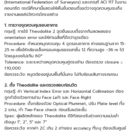
(International Federation of Surveyors) และเกณฑ์ ACI 117 ในงาน
คอนกรีต กรณีศึกษานี้แสดงให้เห็นขั้นตอนตั้งแต่วางจุดควบคุมจนถึง
รายงานผลส่งวิศวกรโครงสร้าง
1. การวางจุดควบคุมรอบอาคาร
ทฤษฎี: การใช้ Theodolite 2 จุดยืนแบบตั้งฉากกันลดผลของ
orientation error และให้ค่าเฉลี่ยที่ดีกว่าจุดเดียว
Procedure: กำหนดหมุดควบคุม 4 จุดรอบอาคาร ห่างขอบฐานราก 15-
25 m เพื่อให้กล้องเล็งครอบคลุมยอดเสาชั้น 12 ที่ความสูง ~36 m ได้
โดยมุมเงยไม่เกิน 60°
Tolerance: ระยะระหว่างหมุดควบคุมคู่ตรงข้าม ต้องตรวจ closure ≤
1:10,000
ข้อควรระวัง: หมุดต้องอยู่บนพื้นที่มั่นคง ไม่ทับซ้อนเส้นทางรถเครน
2. ตั้ง Theodolite และตรวจสอบก่อนวัด
ทฤษฎี: ค่า Vertical Index Error และ Horizontal Collimation ต้อง
ถูกกำจัดด้วยการอ่าน Face Left และ Face Right
Procedure: ตั้งกล้องด้วย Optical Plummet, ปรับ Plate level ทั้ง
2 แกน, ทำ Two-Face check ก่อนเริ่มแต่ละชั้น
Spec: ผู้ผลิตหลักของ Theodolite ดิจิทัลรองรับช่วงความแม่นยำ
เชิงมุม 1″, 2″, 5″ และ 7″
ข้อควรระวัง: หากค่า 2C เกิน 2 เท่าของ accuracy ที่ระบุ ต้องปรับศูนย์