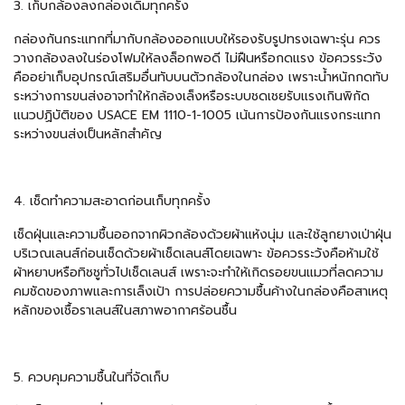
3. เก็บกล้องลงกล่องเดิมทุกครั้ง
กล่องกันกระแทกที่มากับกล้องออกแบบให้รองรับรูปทรงเฉพาะรุ่น ควร
วางกล้องลงในร่องโฟมให้ลงล็อกพอดี ไม่ฝืนหรือกดแรง ข้อควรระวัง
คืออย่าเก็บอุปกรณ์เสริมอื่นทับบนตัวกล้องในกล่อง เพราะน้ำหนักกดทับ
ระหว่างการขนส่งอาจทำให้กล้องเล็งหรือระบบชดเชยรับแรงเกินพิกัด
แนวปฏิบัติของ USACE EM 1110-1-1005 เน้นการป้องกันแรงกระแทก
ระหว่างขนส่งเป็นหลักสำคัญ
4. เช็ดทำความสะอาดก่อนเก็บทุกครั้ง
เช็ดฝุ่นและความชื้นออกจากผิวกล้องด้วยผ้าแห้งนุ่ม และใช้ลูกยางเป่าฝุ่น
บริเวณเลนส์ก่อนเช็ดด้วยผ้าเช็ดเลนส์โดยเฉพาะ ข้อควรระวังคือห้ามใช้
ผ้าหยาบหรือทิชชูทั่วไปเช็ดเลนส์ เพราะจะทำให้เกิดรอยขนแมวที่ลดความ
คมชัดของภาพและการเล็งเป้า การปล่อยความชื้นค้างในกล่องคือสาเหตุ
หลักของเชื้อราเลนส์ในสภาพอากาศร้อนชื้น
5. ควบคุมความชื้นในที่จัดเก็บ