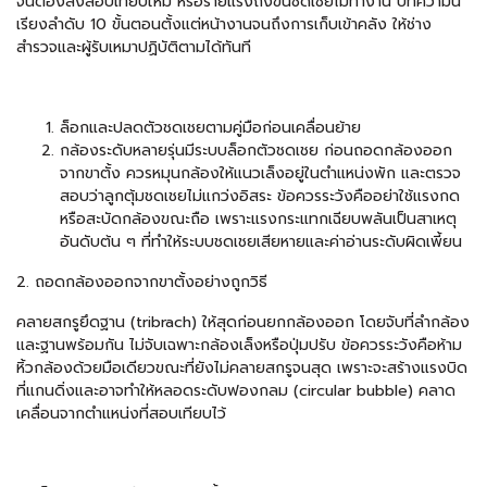
จนต้องส่งสอบเทียบใหม่ หรือร้ายแรงถึงขั้นชดเชยไม่ทำงาน บทความนี้
เรียงลำดับ 10 ขั้นตอนตั้งแต่หน้างานจนถึงการเก็บเข้าคลัง ให้ช่าง
สำรวจและผู้รับเหมาปฏิบัติตามได้ทันที
ล็อกและปลดตัวชดเชยตามคู่มือก่อนเคลื่อนย้าย
กล้องระดับหลายรุ่นมีระบบล็อกตัวชดเชย ก่อนถอดกล้องออก
จากขาตั้ง ควรหมุนกล้องให้แนวเล็งอยู่ในตำแหน่งพัก และตรวจ
สอบว่าลูกตุ้มชดเชยไม่แกว่งอิสระ ข้อควรระวังคืออย่าใช้แรงกด
หรือสะบัดกล้องขณะถือ เพราะแรงกระแทกเฉียบพลันเป็นสาเหตุ
อันดับต้น ๆ ที่ทำให้ระบบชดเชยเสียหายและค่าอ่านระดับผิดเพี้ยน
2. ถอดกล้องออกจากขาตั้งอย่างถูกวิธี
คลายสกรูยึดฐาน (tribrach) ให้สุดก่อนยกกล้องออก โดยจับที่ลำกล้อง
และฐานพร้อมกัน ไม่จับเฉพาะกล้องเล็งหรือปุ่มปรับ ข้อควรระวังคือห้าม
หิ้วกล้องด้วยมือเดียวขณะที่ยังไม่คลายสกรูจนสุด เพราะจะสร้างแรงบิด
ที่แกนดิ่งและอาจทำให้หลอดระดับฟองกลม (circular bubble) คลาด
เคลื่อนจากตำแหน่งที่สอบเทียบไว้