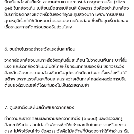
จัดเก็บกล้องในที่แห้ง อากาศถ่ายเท และควรใส่สารดูดความชื้น (silica
gel) ในกล่องเก็บ เปลี่ยนเมื่อสารเปลี่ยนสี ข้อควรระวังคืออย่าเก็บกล้อง
ในรถที่จอดกลางแดดหรือในห้องที่อุณหภูมิสวิงมาก เพราะการเปลี่ยน
อุณหภูมิเร็วทำให้เกิดหยดน้ำควบแน่นภายในกล้อง ซึ่งเป็นจุดเริ่มต้นของ
เชื้อราและการกัดกร่อนของชิ้นส่วนโลหะ
6. ขนย้ายในรถอย่างระวังแรงสั่นสะเทือน
วางกล่องกล้องบนเบาะหรือวัสดุกันสั่นสะเทือน ไม่วางบนพื้นกระบะที่สั่น
แรง และรัดกล่องให้แน่นไม่ให้ไถลหรือกระแทกกับของอื่น ข้อควรระวัง
คือหลีกเลี่ยงการวางกล้องซ้อนกับอุปกรณ์หนักอย่างขาตั้งเหล็กหรือไม้
สต๊าฟ เพราะแรงสั่นสะเทือนสะสมระหว่างเดินทางไกลส่งผลต่อการปรับ
ตั้งของตัวชดเชยได้โดยที่มองไม่เห็นด้วยตาเปล่า
7. ดูแลขาตั้งและไม้สต๊าฟแยกจากกล้อง
ทำความสะอาดโคลนและทรายออกจากขาตั้ง (tripod) และตรวจสกรู
ล็อกขาให้แน่น ส่วนไม้สต๊าฟควรเช็ดให้แห้งและเก็บในแนวราบหรือแขวน
ตรง ไม่พิงไว้จนโก่ง ข้อควรระวังคือไม้สต๊าฟที่บิดงอจะทำให้ค่าอ่านระดับ