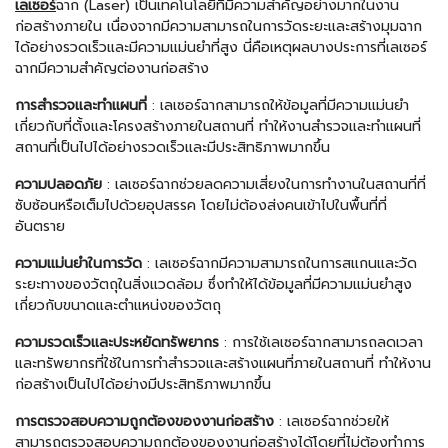
เลเซอร์
ฉาก (
Laser
) เป็นเทคโนโลยีที่มีความสำคัญอย่างมากในงาน
ก่อสร้างภายใน เนื่องจากมีความสามารถในการวัดระยะและสร้างมุมฉาก
ได้อย่างรวดเร็วและมีความแม่นยำที่สูง นี่คือเหตุผลบางประการที่เลเซอร์
ฉากมีความสำคัญต่องานก่อสร้าง
การสำรวจและทำแผนที่
:
เลเซอร์
ฉากสามารถให้ข้อมูลที่มีความแม่นยำ
เกี่ยวกับที่ตั้งและโครงสร้างภายในสถานที่ ทำให้งานสำรวจและทำแผนที่
สถานที่เป็นไปได้อย่างรวดเร็วและมีประสิทธิภาพมากขึ้น
ความปลอดภัย
:
เลเซอร์
ฉากช่วยลดความเสี่ยงในการทำงานในสถานที่ที่
ซับซ้อนหรือเต็มไปด้วยอุปสรรค โดยไม่ต้องส่งคนเข้าไปในพื้นที่ที่
อันตราย
ความแม่นยำในการวัด
:
เลเซอร์
ฉากมีความสามารถในการสแกนและวัด
ระยะทางของวัตถุในสิ่งแวดล้อม ซึ่งทำให้ได้ข้อมูลที่มีความแม่นยำสูง
เกี่ยวกับขนาดและตำแหน่งของวัตถุ
ความรวดเร็วและประหยัดทรัพยากร
: การใช้
เลเซอร์
ฉากสามารถลดเวลา
และทรัพยากรที่ใช้ในการทำสำรวจและสร้างแผนที่ภายในสถานที่ ทำให้งาน
ก่อสร้างเป็นไปได้อย่างมีประสิทธิภาพมากขึ้น
การตรวจสอบความถูกต้องของงานก่อสร้าง
:
เลเซอร์
ฉากช่วยให้
สามารถตรวจสอบความถูกต้องของงานก่อสร้างได้โดยที่ไม่ต้องทำการ