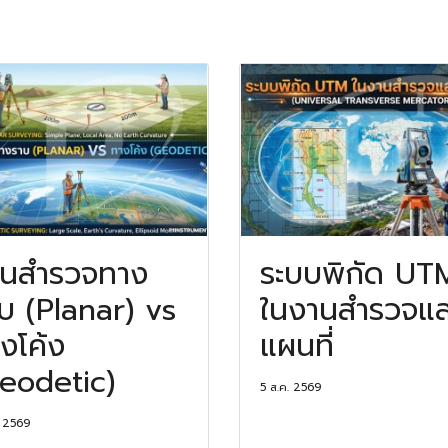
านสำรวจทาง
ระบบพิกัด UT
บ (Planar) vs
ในงานสำรวจแล
งโค้ง
แผนที่
eodetic)
5 ส.ค. 2569
. 2569