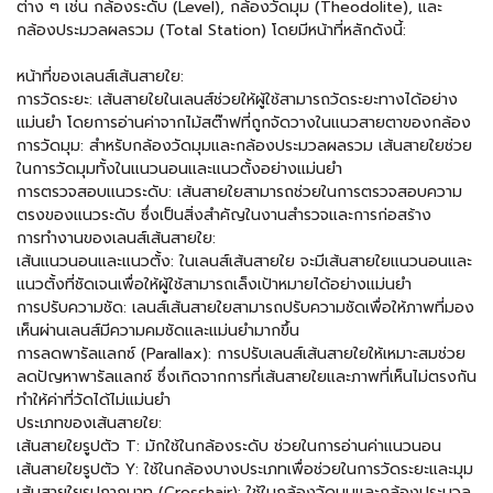
ต่าง ๆ เช่น กล้องระดับ (Level), กล้องวัดมุม (Theodolite), และ
กล้องประมวลผลรวม (Total Station) โดยมีหน้าที่หลักดังนี้:
หน้าที่ของเลนส์เส้นสายใย:
การวัดระยะ: เส้นสายใยในเลนส์ช่วยให้ผู้ใช้สามารถวัดระยะทางได้อย่าง
แม่นยำ โดยการอ่านค่าจากไม้สต๊าฟที่ถูกจัดวางในแนวสายตาของกล้อง
การวัดมุม: สำหรับกล้องวัดมุมและกล้องประมวลผลรวม เส้นสายใยช่วย
ในการวัดมุมทั้งในแนวนอนและแนวตั้งอย่างแม่นยำ
การตรวจสอบแนวระดับ: เส้นสายใยสามารถช่วยในการตรวจสอบความ
ตรงของแนวระดับ ซึ่งเป็นสิ่งสำคัญในงานสำรวจและการก่อสร้าง
การทำงานของเลนส์เส้นสายใย:
เส้นแนวนอนและแนวตั้ง: ในเลนส์เส้นสายใย จะมีเส้นสายใยแนวนอนและ
แนวตั้งที่ชัดเจนเพื่อให้ผู้ใช้สามารถเล็งเป้าหมายได้อย่างแม่นยำ
การปรับความชัด: เลนส์เส้นสายใยสามารถปรับความชัดเพื่อให้ภาพที่มอง
เห็นผ่านเลนส์มีความคมชัดและแม่นยำมากขึ้น
การลดพารัลแลกซ์ (Parallax): การปรับเลนส์เส้นสายใยให้เหมาะสมช่วย
ลดปัญหาพารัลแลกซ์ ซึ่งเกิดจากการที่เส้นสายใยและภาพที่เห็นไม่ตรงกัน
ทำให้ค่าที่วัดได้ไม่แม่นยำ
ประเภทของเส้นสายใย:
เส้นสายใยรูปตัว T: มักใช้ในกล้องระดับ ช่วยในการอ่านค่าแนวนอน
เส้นสายใยรูปตัว Y: ใช้ในกล้องบางประเภทเพื่อช่วยในการวัดระยะและมุม
เส้นสายใยรูปกากบาท (Crosshair): ใช้ในกล้องวัดมุมและกล้องประมวล