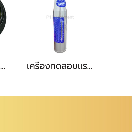
ลูกน้ำฟองกลม สำหรับสต๊าฟ
เครื่องทดสอบแรงอัดคอนกรีต (CONCRETE TEST HAMMER)