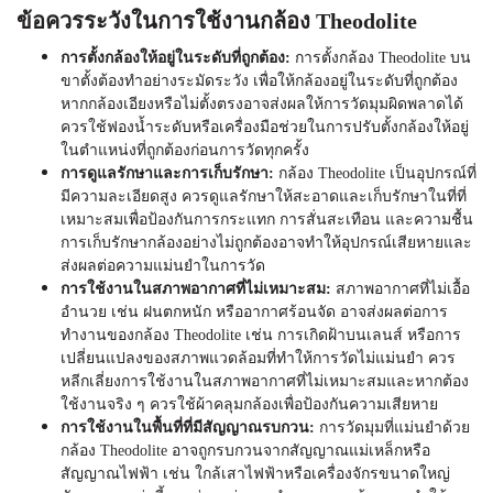
ข้อควรระวังในการใช้งานกล้อง
Theodolite
การตั้งกล้องให้อยู่ในระดับที่ถูกต้อง:
การตั้งกล้อง
Theodolite
บน
ขาตั้งต้องทำอย่างระมัดระวัง เพื่อให้กล้องอยู่ในระดับที่ถูกต้อง
หากกล้องเอียงหรือไม่ตั้งตรงอาจส่งผลให้การวัดมุมผิดพลาดได้
ควรใช้ฟองน้ำระดับหรือเครื่องมือช่วยในการปรับตั้งกล้องให้อยู่
ในตำแหน่งที่ถูกต้องก่อนการวัดทุกครั้ง
การดูแลรักษาและการเก็บรักษา:
กล้อง
Theodolite
เป็นอุปกรณ์ที่
มีความละเอียดสูง ควรดูแลรักษาให้สะอาดและเก็บรักษาในที่ที่
เหมาะสมเพื่อป้องกันการกระแทก การสั่นสะเทือน และความชื้น
การเก็บรักษากล้องอย่างไม่ถูกต้องอาจทำให้อุปกรณ์เสียหายและ
ส่งผลต่อความแม่นยำในการวัด
การใช้งานในสภาพอากาศที่ไม่เหมาะสม:
สภาพอากาศที่ไม่เอื้อ
อำนวย เช่น ฝนตกหนัก หรืออากาศร้อนจัด อาจส่งผลต่อการ
ทำงานของกล้อง
Theodolite
เช่น การเกิดฝ้าบนเลนส์ หรือการ
เปลี่ยนแปลงของสภาพแวดล้อมที่ทำให้การวัดไม่แม่นยำ ควร
หลีกเลี่ยงการใช้งานในสภาพอากาศที่ไม่เหมาะสมและหากต้อง
ใช้งานจริง ๆ ควรใช้ผ้าคลุมกล้องเพื่อป้องกันความเสียหาย
การใช้งานในพื้นที่ที่มีสัญญาณรบกวน:
การวัดมุมที่แม่นยำด้วย
กล้อง
Theodolite
อาจถูกรบกวนจากสัญญาณแม่เหล็กหรือ
สัญญาณไฟฟ้า เช่น ใกล้เสาไฟฟ้าหรือเครื่องจักรขนาดใหญ่