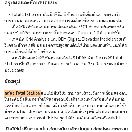
สรุปผลและข้อเสนอแนะ
- Total Station แบบไม่มีปริซึม มีศักยภาพดีเยี่ยมในการตรวจจับ
การทรุดตัวของดิน สามารถวัดค่าการเคลื่อนที่ในระดับมิลลิเมตรได้
- เมื่อใช้ฟังก์ชันสแกนเลเซอร์ของกล้อง 5601 ค่าความผิดพลาดยิ่ง
ลดลง ช่วยให้การประมวลผลพื้นที่ลาดดินเป็นแบบ 3 มิติแม่นยำขึ้น
- เทคนิค Grid Analysis และ DEM (Digital Elevation Model) ช่วยให้
วิเคราะห์การเปลี่ยนแปลงความสูงของดินได้ง่าย และมองเห็นแนวโน้ม
การเคลื่อนตัวได้อย่างชัดเจน
- งานวิจัยแนะนำให้ พัฒนาเทคโนโลยี LiDAR ร่วมกับการใช้ Total
Station เพื่อเพิ่มความละเอียดในการสำรวจ รวมถึงปรับปรุงซอฟต์แวร์
ประมวลผล
ข้อสรุป
กล้อง Total Station
แบบไม่มีปริซึม สามารถเฝ้าระวังการเลื่อนของดิน
ในระดับมิลลิเมตร ช่วยให้สามารถแจ้งเตือนล่วงหน้าก่อนเกิดดินถล่ม
และป้องกันอันตรายได้อย่างมีประสิทธิภาพ ผลการทดลองในงานวิจัย
นี้ยังเปิดโอกาสให้ใช้งานร่วมกับเทคโนโลยีอื่น ๆ เพื่อเสริมความแม่นยำ
และขยายขอบเขตการนำไปประยุกต์ใช้งานด้านธรณีเทคนิคต่อไป
ยินดีให้คำปรึกษาแนะนำ
กล้องระดับ
กล้องวัดมุม
กล้องประมวลผลรวม