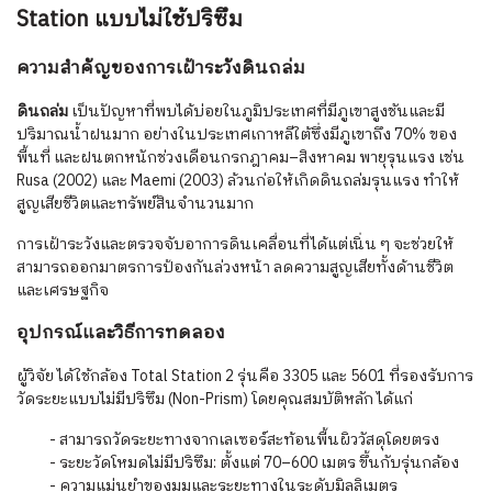
Station แบบไม่ใช้ปริซึม
ความสำคัญของการเฝ้าระวังดินถล่ม
ดินถล่ม
เป็นปัญหาที่พบได้บ่อยในภูมิประเทศที่มีภูเขาสูงชันและมี
ปริมาณน้ำฝนมาก อย่างในประเทศเกาหลีใต้ซึ่งมีภูเขาถึง 70% ของ
พื้นที่ และฝนตกหนักช่วงเดือนกรกฎาคม–สิงหาคม พายุรุนแรง เช่น
Rusa (2002) และ Maemi (2003) ล้วนก่อให้เกิดดินถล่มรุนแรง ทำให้
สูญเสียชีวิตและทรัพย์สินจำนวนมาก
การเฝ้าระวังและตรวจจับอาการดินเคลื่อนที่ได้แต่เนิ่น ๆ จะช่วยให้
สามารถออกมาตรการป้องกันล่วงหน้า ลดความสูญเสียทั้งด้านชีวิต
และเศรษฐกิจ
อุปกรณ์และวิธีการทดลอง
ผู้วิจัย ได้ใช้กล้อง Total Station 2 รุ่นคือ 3305 และ 5601 ที่รองรับการ
วัดระยะแบบไม่มีปริซึม (Non-Prism) โดยคุณสมบัติหลัก ได้แก่
- สามารถวัดระยะทางจากเลเซอร์สะท้อนพื้นผิววัสดุโดยตรง
- ระยะวัดโหมดไม่มีปริซึม: ตั้งแต่ 70–600 เมตร ขึ้นกับรุ่นกล้อง
- ความแม่นยำของมุมและระยะทางในระดับมิลลิเมตร