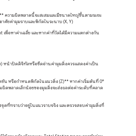
นจริง** ความผิดพลาดนี้จะสะสมและมีขนาดใหญ่ขึ้นตามระยะ
าศัยค่ามุมราบและพิกัดในระนาบ (X, Y)
 เพื่อหาค่าเฉลี่ย และหากค่าที่วัดได้มีความแตกต่างกัน
บ) หน้าปัดดิจิทัลหรือขีดอ่านค่ามุมดิ่งควรแสดงค่าเป็น
 หรือกำหนดพิกัดในแนวดิ่ง (Z)** หากค่าเริ่มต้นที่ 0°
มผิดพลาดเล็กน้อยของมุมดิ่งจะส่งผลต่อค่าระดับที่คลาด
งจุดที่ทราบว่าอยู่ในแนวราบจริง และตรวจสอบค่ามุมดิ่งที่