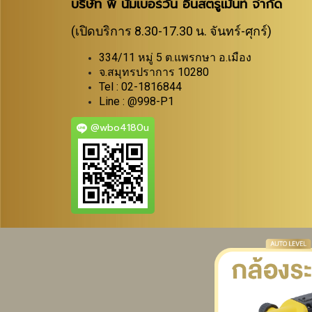
บริษัท พี นัมเบอร์วัน อินสตรูเม้นท์ จำกัด
(เปิดบริการ 8.30-17.30 น. จันทร์-ศุกร์)
334/11 หมู่ 5 ต.แพรกษา อ.เมือง
จ.สมุทรปราการ 10280
Tel : 02-1816844
Line : @998-P1
@wbo4180u