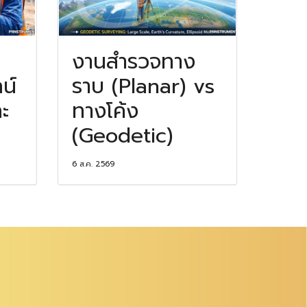
งานสำรวจทาง
น์
ราบ (Planar) vs
ะ
ทางโค้ง
(Geodetic)
6 ส.ค. 2569