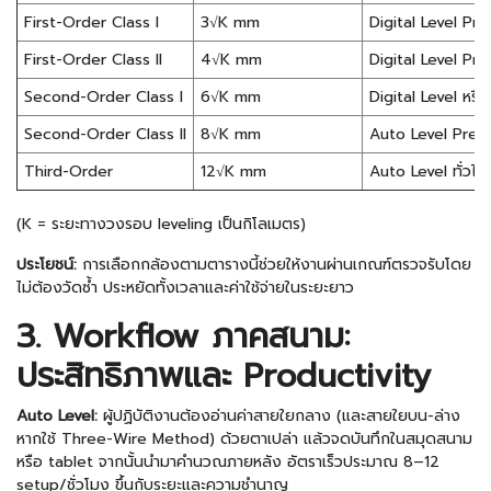
First-Order Class I
3√K mm
Digital Level Pre
First-Order Class II
4√K mm
Digital Level Pre
Second-Order Class I
6√K mm
Digital Level หรื
Second-Order Class II
8√K mm
Auto Level Prec
Third-Order
12√K mm
Auto Level ทั่วไป
(K = ระยะทางวงรอบ leveling เป็นกิโลเมตร)
ประโยชน์:
การเลือกกล้องตามตารางนี้ช่วยให้งานผ่านเกณฑ์ตรวจรับโดย
ไม่ต้องวัดซ้ำ ประหยัดทั้งเวลาและค่าใช้จ่ายในระยะยาว
3. Workflow ภาคสนาม:
ประสิทธิภาพและ Productivity
Auto Level:
ผู้ปฏิบัติงานต้องอ่านค่าสายใยกลาง (และสายใยบน-ล่าง
หากใช้ Three-Wire Method) ด้วยตาเปล่า แล้วจดบันทึกในสมุดสนาม
หรือ tablet จากนั้นนำมาคำนวณภายหลัง อัตราเร็วประมาณ 8–12
setup/ชั่วโมง ขึ้นกับระยะและความชำนาญ