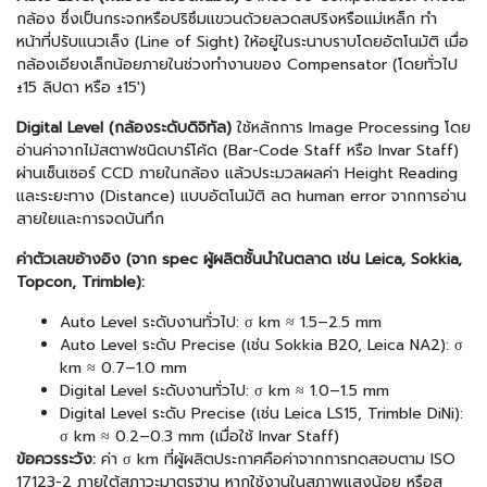
กล้อง ซึ่งเป็นกระจกหรือปริซึมแขวนด้วยลวดสปริงหรือแม่เหล็ก ทำ
หน้าที่ปรับแนวเล็ง (Line of Sight) ให้อยู่ในระนาบราบโดยอัตโนมัติ เมื่อ
กล้องเอียงเล็กน้อยภายในช่วงทำงานของ Compensator (โดยทั่วไป
±15 ลิปดา หรือ ±15')
Digital Level (กล้องระดับดิจิทัล)
ใช้หลักการ Image Processing โดย
อ่านค่าจากไม้สตาฟชนิดบาร์โค้ด (Bar-Code Staff หรือ Invar Staff)
ผ่านเซ็นเซอร์ CCD ภายในกล้อง แล้วประมวลผลค่า Height Reading
และระยะทาง (Distance) แบบอัตโนมัติ ลด human error จากการอ่าน
สายใยและการจดบันทึก
ค่าตัวเลขอ้างอิง (จาก spec ผู้ผลิตชั้นนำในตลาด เช่น Leica, Sokkia,
Topcon, Trimble):
Auto Level ระดับงานทั่วไป: σ km ≈ 1.5–2.5 mm
Auto Level ระดับ Precise (เช่น Sokkia B20, Leica NA2): σ
km ≈ 0.7–1.0 mm
Digital Level ระดับงานทั่วไป: σ km ≈ 1.0–1.5 mm
Digital Level ระดับ Precise (เช่น Leica LS15, Trimble DiNi):
σ km ≈ 0.2–0.3 mm (เมื่อใช้ Invar Staff)
ข้อควรระวัง:
ค่า σ km ที่ผู้ผลิตประกาศคือค่าจากการทดสอบตาม ISO
17123-2 ภายใต้สภาวะมาตรฐาน หากใช้งานในสภาพแสงน้อย หรือส