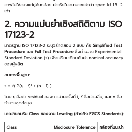
ตาฟไม่ใช่ของแท้คู่กับกล้อง ค่าจริงในสนามจะแย่กว่า spec ได้ 1.5–2
เท่า
2. ความแม่นยำเชิงสถิติตาม ISO
17123-2
มาตรฐาน ISO 17123-2 ระบุวิธีทดสอบ 2 แบบ คือ
Simplified Test
Procedure
และ
Full Test Procedure
ซึ่งคำนวณ Experimental
Standard Deviation (s) เพื่อเปรียบเทียบกับค่า nominal accuracy
ของผู้ผลิต
สมการพื้นฐาน:
s = √( Σ(rᵢ − r̄)² / (n − 1) )
โดย rᵢ คือค่า residual ของการอ่านครั้งที่ i, r̄ คือค่าเฉลี่ย, และ n คือ
จำนวนชุดข้อมูล
เกณฑ์ยอมรับ Class ของงาน Leveling (อ้างอิง FGCS Standards):
Class
Misclosure Tolerance
กล้องที่แนะนำ