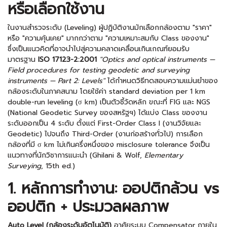
หรือเลือกใช้งาน
ในงานสำรวจระดับ (Leveling) ผู้ปฏิบัติงานมักเลือกกล้องตาม "ราคา"
หรือ "ความคุ้นเคย" มากกว่าตาม "ความเหมาะสมกับ Class ของงาน"
ซึ่งเป็นแนวคิดที่อาจนำไปสู่ความคลาดเคลื่อนเกินเกณฑ์ยอมรับ
มาตรฐาน
ISO 17123-2:2001
"Optics and optical instruments —
Field procedures for testing geodetic and surveying
instruments — Part 2: Levels"
ได้กำหนดวิธีทดสอบความแม่นยำของ
กล้องระดับในภาคสนาม โดยใช้ค่า standard deviation per 1 km
double-run leveling (σ km) เป็นตัวชี้วัดหลัก ขณะที่ FIG และ NGS
(National Geodetic Survey ของสหรัฐฯ) ได้แบ่ง Class ของงาน
ระดับออกเป็น 4 ระดับ ตั้งแต่ First-Order Class I (งานวิจัยและ
Geodetic) ไปจนถึง Third-Order (งานก่อสร้างทั่วไป) การเลือก
กล้องที่มี σ km ไม่เกินครึ่งหนึ่งของ misclosure tolerance จึงเป็น
แนวทางที่นักวิชาการแนะนำ (Ghilani & Wolf,
Elementary
Surveying
, 15th ed.)
1. หลักการทำงาน: ออปติกล้วน vs
ออปติก + ประมวลผลภาพ
Auto Level (กล้องระดับอัตโนมัติ)
อาศัยระบบ Compensator ภายใน