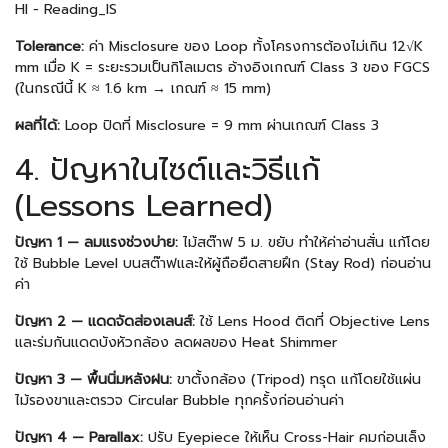
HI − Reading_IS
Tolerance:
ค่า Misclosure ของ Loop ทั้งโครงการต้องไม่เกิน 12√K
mm เมื่อ K = ระยะรวมเป็นกิโลเมตร อ้างอิงเกณฑ์ Class 3 ของ FGCS
(ในกรณีนี้ K ≈ 1.6 km → เกณฑ์ ≈ 15 mm)
ผลที่ได้:
Loop ปิดที่ Misclosure = 9 mm ผ่านเกณฑ์ Class 3
4. ปัญหาในไซต์และวิธีแก้
(Lessons Learned)
ปัญหา 1 — ลมแรงช่วงบ่าย:
ไม้สต๊าฟ 5 ม. ขยับ ทำให้ค่าอ่านสั่น แก้โดย
ใช้ Bubble Level บนสต๊าฟและให้ผู้ถือยืดสายฝึก (Stay Rod) ก่อนอ่าน
ค่า
ปัญหา 2 — แดดจัดส่องเลนส์:
ใช้ Lens Hood ติดที่ Objective Lens
และร่มกันแดดบังหัวกล้อง ลดผลของ Heat Shimmer
ปัญหา 3 — พื้นนิ่มหลังฝน:
ขาตั้งกล้อง (Tripod) ทรุด แก้โดยใช้แผ่น
ไม้รองขาและตรวจ Circular Bubble ทุกครั้งก่อนอ่านค่า
ปัญหา 4 — Parallax:
ปรับ Eyepiece ให้เห็น Cross-Hair คมก่อนเล็ง