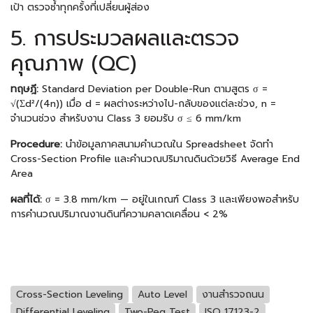
เป้า ตรวจซ้ำทุกครั้งที่เปลี่ยนผู้ส่อง
5. การประมวลผลและตรวจ
คุณภาพ (QC)
ทฤษฎี:
Standard Deviation per Double-Run ตามสูตร σ =
√(Σd²/(4n)) เมื่อ d = ผลต่างระหว่างไป-กลับของแต่ละช่วง, n =
จำนวนช่วง สำหรับงาน Class 3 ยอมรับ σ ≤ 6 mm/km
Procedure:
นำข้อมูลภาคสนามคำนวณใน Spreadsheet จัดทำ
Cross-Section Profile และคำนวณปริมาณดินด้วยวิธี Average End
Area
ผลที่ได้:
σ = 3.8 mm/km — อยู่ในเกณฑ์ Class 3 และเพียงพอสำหรับ
การคำนวณปริมาณงานดินที่ความคลาดเคลื่อน < 2%
Cross-Section Leveling
Auto Level
งานสำรวจถนน
Differential Leveling
Two-Peg Test
ISO 17123-2