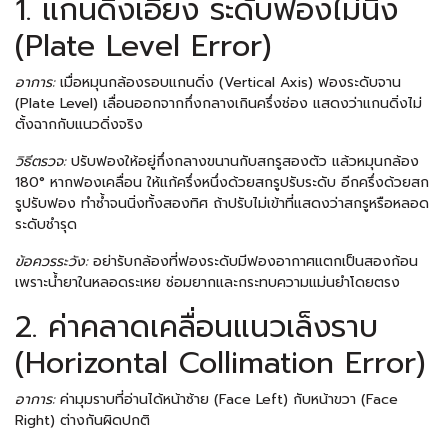
1. แกนดิ่งเอียง ระดับฟองไม่นิ่ง
(Plate Level Error)
อาการ:
เมื่อหมุนกล้องรอบแกนดิ่ง (Vertical Axis) ฟองระดับจาน
(Plate Level) เลื่อนออกจากกึ่งกลางเกินครึ่งช่อง แสดงว่าแกนดิ่งไม่
ตั้งฉากกับแนวดิ่งจริง
วิธีตรวจ:
ปรับฟองให้อยู่กึ่งกลางขนานกับสกรูสองตัว แล้วหมุนกล้อง
180° หากฟองเคลื่อน ให้แก้ครึ่งหนึ่งด้วยสกรูปรับระดับ อีกครึ่งด้วยสก
รูปรับฟอง ทำซ้ำจนนิ่งทั้งสองทิศ ถ้าปรับไม่เข้าที่แสดงว่าสกรูหรือหลอด
ระดับชำรุด
ข้อควรระวัง:
อย่ารับกล้องที่ฟองระดับมีฟองอากาศแตกเป็นสองก้อน
เพราะน้ำยาในหลอดระเหย ซ่อมยากและกระทบความแม่นยำโดยตรง
2. ค่าคลาดเคลื่อนแนวเล็งราบ
(Horizontal Collimation Error)
อาการ:
ค่ามุมราบที่อ่านได้หน้าซ้าย (Face Left) กับหน้าขวา (Face
Right) ต่างกันผิดปกติ