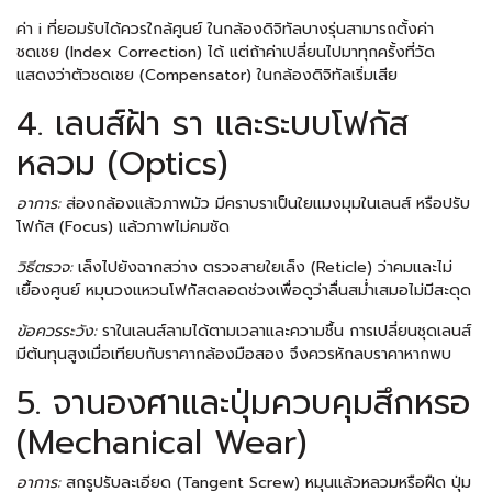
ค่า i ที่ยอมรับได้ควรใกล้ศูนย์ ในกล้องดิจิทัลบางรุ่นสามารถตั้งค่า
ชดเชย (Index Correction) ได้ แต่ถ้าค่าเปลี่ยนไปมาทุกครั้งที่วัด
แสดงว่าตัวชดเชย (Compensator) ในกล้องดิจิทัลเริ่มเสีย
4. เลนส์ฝ้า รา และระบบโฟกัส
หลวม (Optics)
อาการ:
ส่องกล้องแล้วภาพมัว มีคราบราเป็นใยแมงมุมในเลนส์ หรือปรับ
โฟกัส (Focus) แล้วภาพไม่คมชัด
วิธีตรวจ:
เล็งไปยังฉากสว่าง ตรวจสายใยเล็ง (Reticle) ว่าคมและไม่
เยื้องศูนย์ หมุนวงแหวนโฟกัสตลอดช่วงเพื่อดูว่าลื่นสม่ำเสมอไม่มีสะดุด
ข้อควรระวัง:
ราในเลนส์ลามได้ตามเวลาและความชื้น การเปลี่ยนชุดเลนส์
มีต้นทุนสูงเมื่อเทียบกับราคากล้องมือสอง จึงควรหักลบราคาหากพบ
5. จานองศาและปุ่มควบคุมสึกหรอ
(Mechanical Wear)
อาการ:
สกรูปรับละเอียด (Tangent Screw) หมุนแล้วหลวมหรือฝืด ปุ่ม