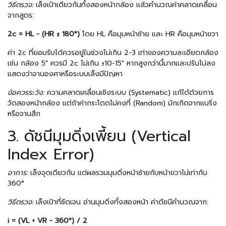
วิธีตรวจ:
เล็งเป้าเดียวกันทั้งสองหน้ากล้อง แล้วคำนวณค่าคลาดเคลื่อน
จากสูตร:
2c = HL − (HR ± 180°)
โดย HL คือมุมหน้าซ้าย และ HR คือมุมหน้าขวา
ค่า 2c ที่ยอมรับได้ควรอยู่ในช่วงไม่เกิน 2-3 เท่าของความละเอียดกล้อง
เช่น กล้อง 5″ ควรมี 2c ไม่เกิน ±10-15″ หากสูงกว่านี้มากและปรับไม่ลง
แสดงว่าจานองศาหรือระบบเล็งมีปัญหา
ข้อควรระวัง:
ความคลาดเคลื่อนเชิงระบบ (Systematic) แก้ได้ด้วยการ
วัดสองหน้ากล้อง แต่ถ้าค่ากระโดดไม่คงที่ (Random) มักเกิดจากแบริ่ง
หรือจานสึก
3. ดัชนีมุมดิ่งเพี้ยน (Vertical
Index Error)
อาการ:
เล็งจุดเดียวกัน แต่ผลรวมมุมดิ่งหน้าซ้ายกับหน้าขวาไม่เท่ากับ
360°
วิธีตรวจ:
เล็งเป้าที่ชัดเจน อ่านมุมดิ่งทั้งสองหน้า ค่าดัชนีคำนวณจาก:
i = (VL + VR − 360°) / 2