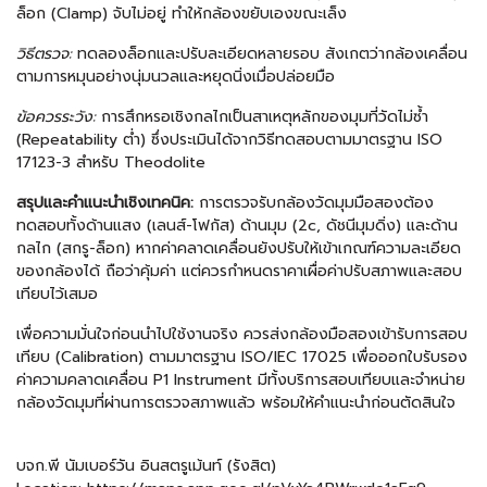
ล็อก (Clamp) จับไม่อยู่ ทำให้กล้องขยับเองขณะเล็ง
วิธีตรวจ:
ทดลองล็อกและปรับละเอียดหลายรอบ สังเกตว่ากล้องเคลื่อน
ตามการหมุนอย่างนุ่มนวลและหยุดนิ่งเมื่อปล่อยมือ
ข้อควรระวัง:
การสึกหรอเชิงกลไกเป็นสาเหตุหลักของมุมที่วัดไม่ซ้ำ
(Repeatability ต่ำ) ซึ่งประเมินได้จากวิธีทดสอบตามมาตรฐาน ISO
17123-3 สำหรับ Theodolite
สรุปและคำแนะนำเชิงเทคนิค:
การตรวจรับกล้องวัดมุมมือสองต้อง
ทดสอบทั้งด้านแสง (เลนส์-โฟกัส) ด้านมุม (2c, ดัชนีมุมดิ่ง) และด้าน
กลไก (สกรู-ล็อก) หากค่าคลาดเคลื่อนยังปรับให้เข้าเกณฑ์ความละเอียด
ของกล้องได้ ถือว่าคุ้มค่า แต่ควรกำหนดราคาเผื่อค่าปรับสภาพและสอบ
เทียบไว้เสมอ
เพื่อความมั่นใจก่อนนำไปใช้งานจริง ควรส่งกล้องมือสองเข้ารับการสอบ
เทียบ (Calibration) ตามมาตรฐาน ISO/IEC 17025 เพื่อออกใบรับรอง
ค่าความคลาดเคลื่อน P1 Instrument มีทั้งบริการสอบเทียบและจำหน่าย
กล้องวัดมุมที่ผ่านการตรวจสภาพแล้ว พร้อมให้คำแนะนำก่อนตัดสินใจ
บจก.พี นัมเบอร์วัน อินสตรูเม้นท์ (รังสิต)