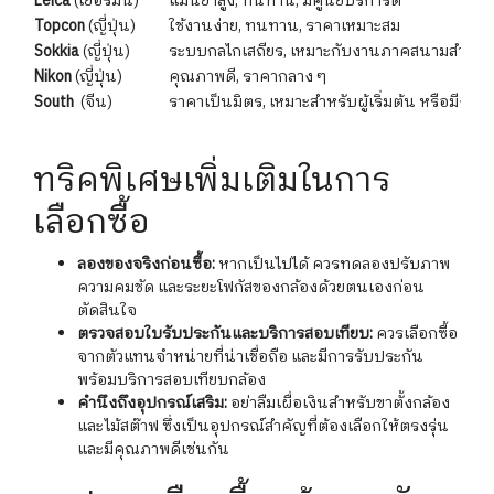
Leica
(เยอรมนี)
แม่นยำสูง, ทนทาน, มีศูนย์บริการดี
Topcon
(ญี่ปุ่น)
ใช้งานง่าย, ทนทาน, ราคาเหมาะสม
Sokkia
(ญี่ปุ่น)
ระบบกลไกเสถียร, เหมาะกับงานภาคสนามสำหรับ
Nikon
(ญี่ปุ่น)
คุณภาพดี, ราคากลาง ๆ
South
(จีน)
ราคาเป็นมิตร, เหมาะสำหรับผู้เริ่มต้น หรือมีง
ทริคพิเศษเพิ่มเติมในการ
เลือกซื้อ
ลองของจริงก่อนซื้อ:
หากเป็นไปได้ ควรทดลองปรับภาพ
ความคมชัด และระยะโฟกัสของกล้องด้วยตนเองก่อน
ตัดสินใจ
ตรวจสอบใบรับประกันและบริการสอบเทียบ:
ควรเลือกซื้อ
จากตัวแทนจำหน่ายที่น่าเชื่อถือ และมีการรับประกัน
พร้อมบริการสอบเทียบกล้อง
คำนึงถึงอุปกรณ์เสริม:
อย่าลืมเผื่อเงินสำหรับขาตั้งกล้อง
และไม้สต๊าฟ ซึ่งเป็นอุปกรณ์สำคัญที่ต้องเลือกให้ตรงรุ่น
และมีคุณภาพดีเช่นกัน