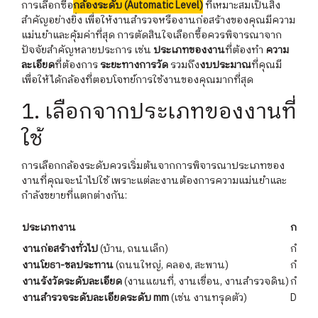
การเลือกซื้อ
กล้องระดับ (Automatic Level)
ที่เหมาะสมเป็นสิ่ง
สำคัญอย่างยิ่ง เพื่อให้งานสำรวจหรืองานก่อสร้างของคุณมีความ
แม่นยำและคุ้มค่าที่สุด การตัดสินใจเลือกซื้อควรพิจารณาจาก
ปัจจัยสำคัญหลายประการ เช่น
ประเภทของงาน
ที่ต้องทำ
ความ
ละเอียด
ที่ต้องการ
ระยะทางการวัด
รวมถึง
งบประมาณ
ที่คุณมี
เพื่อให้ได้กล้องที่ตอบโจทย์การใช้งานของคุณมากที่สุด
1. เลือกจากประเภทของงานที่
ใช้
การเลือกกล้องระดับควรเริ่มต้นจากการพิจารณาประเภทของ
งานที่คุณจะนำไปใช้ เพราะแต่ละงานต้องการความแม่นยำและ
กำลังขยายที่แตกต่างกัน:
ประเภทงาน
กล้อง
งานก่อสร้างทั่วไป
(บ้าน, ถนนเล็ก)
กำลัง
งานโยธา-ชลประทาน
(ถนนใหญ่, คลอง, สะพาน)
กำลัง
งานรังวัดระดับละเอียด
(งานแผนที่, งานเขื่อน, งานสำรวจดิน)
กำลัง
งานสำรวจระดับละเอียดระดับ mm
(เช่น งานทรุดตัว)
Digita