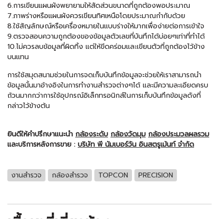
6.การเขียนแผนผังพยายามให้สัดส่วนขนาดที่ถูกต้องพอประมาณ
7.ภาพร่างหรือแผนผังควรเขียนทิศเหนือโดยประมาณกำกับด้วย
8.ใช้สัญลักษณ์หรือเครื่องหมายในแบบร่างให้มากเพื่อง่ายต่อการเข้าใจ
9.ตรวจสอบความถูกต้องของข้อมูลตัวเลขที่บันทึกได้บ่อยๆเท่าที่ทำได้
10.ไม่ควรลบข้อมูลที่ผิดทิ้ง แต่ให้ขีดคร่อมและเขียนตัวที่ถูกต้องไว้ข้าง
บนแทน
การใช้สมุดสนามช่วยในการจดเก็บบันทึกข้อมูลจะช่วยให้เราสามารถนำ
ข้อมูลนั้นมาอ้างอิงในการทำงานสำรวจต่างๆได้ และมีความละเอียดครบ
ถ้วนมากกว่าการใช้อุปกรณ์อิเล็กทรอนิกส์ในการเก็บบันทึกข้อมูลดังที่
กล่าวไว้ข้างต้น
ยินดีให้คำปรึกษาแนะนำ
กล้องระดับ
กล้องวัดมุม
กล้องประมวลผลรวม
และบริการหลังการขาย :
บริษัท พี นัมเบอร์วัน อินสตรูเม้นท์ จำกัด
งานสำรวจ
กล้องสำรวจ
TOPCON
PRECISION