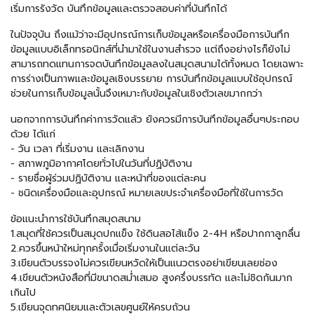
เริ่มการรังวัด บันทึกข้อมูลและตรวจสอบค่าที่บันทึกได้
ในปัจจุบัน ถึงแม้ว่าจะมีอุปกรณ์การเก็บข้อมูลหรือเครื่องมือการบันทึก
ข้อมูลแบบอิเล็กทรอนิกส์ที่นำมาใช้ในงานสำรวจ แต่ถึงอย่างไรก็ยังไม่
สามารถทดแทนการจดบันทึกข้อมูลลงในสมุดสนามได้ทั้งหมด โดยเฉพาะ
การร่างเป็นภาพและข้อมูลเชิงบรรยาย การบันทึกข้อมูลแบบใช้อุปกรณ์
ช่วยในการเก็บข้อมูลนั้นจึงเหมาะกับข้อมูลในเชิงตัวเลขมากกว่า
นอกจากการบันทึกค่าการวัดแล้ว ยังควรมีการบันทึกข้อมูลอื่นๆประกอบ
ด้วย ได้แก่
- วัน เวลา ที่เริ่มงาน และเลิกงาน
- สภาพภูมิอากาศโดยทั่วไปในวันที่ปฏิบัติงาน
- รายชื่อผู้ร่วมปฏิบัติงาน และหน้าที่ของแต่ละคน
- ชนิดเครื่องมือและอุปกรณ์ หมายเลขประจำเครื่องมือที่ใช้ในการวัด
ข้อแนะนำการใช้บันทึกสมุดสนาม
1.สมุดที่ใช้ควรเป็นสมุดปกแข็ง ใช้ดินสอไส้แข็ง 2-4H หรือปากกาลูกลื่น
2.ควรขึ้นหน้าใหม่ทุกครั้งเมื่อเริ่มงานในแต่ละวัน
3.เขียนตัวบรรจงไม่ควรเขียนหวัดให้เป็นแนวตรงอย่าเขียนเลยช่อง
4.เขียนตัวหนังสือที่มีขนาดสม่ำเสมอ สูงครึ่งบรรทัด และไม่ชิดกันมาก
เกินไป
5.เขียนจุดทศนิยมและตัวเลขศูนย์ให้ครบถ้วน